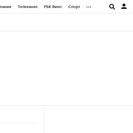
...
пании
Телеканал
РБК Вино
Спорт
ые проекты
Город
Стиль
Крипто
Спецпроекты СПб
логии и медиа
Финансы