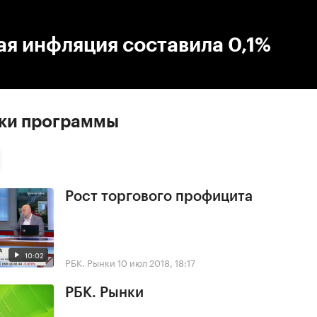
:00
/
00:00
я инфляция составила 0,1%
ски программы
Рост торгового профицита
10:02
РБК. Рынки
10 июл 2018, 18:17
РБК. Рынки