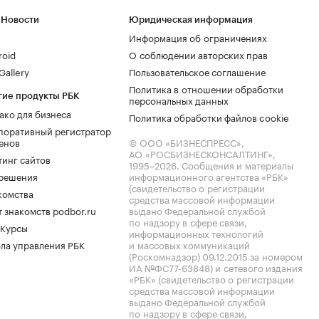
 Новости
Юридическая информация
Информация об ограничениях
roid
О соблюдении авторских прав
allery
Пользовательское соглашение
Политика в отношении обработки
гие продукты РБК
персональных данных
ако для бизнеса
Политика обработки файлов cookie
поративный регистратор
енов
© ООО «БИЗНЕСПРЕСС»,
АО «РОСБИЗНЕСКОНСАЛТИНГ»,
тинг сайтов
1995–2026
. Сообщения и материалы
.решения
информационного агентства «РБК»
(свидетельство о регистрации
комства
средства массовой информации
 знакомств podbor.ru
выдано Федеральной службой
по надзору в сфере связи,
 Курсы
информационных технологий
ла управления РБК
и массовых коммуникаций
(Роскомнадзор) 09.12.2015 за номером
ИА №ФС77-63848) и сетевого издания
«РБК» (свидетельство о регистрации
средства массовой информации
выдано Федеральной службой
по надзору в сфере связи,