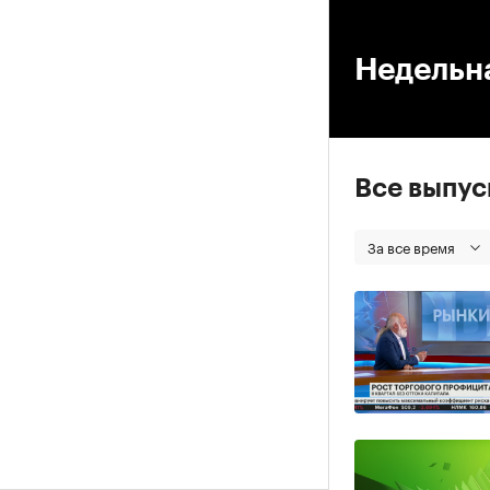
00
Недельна
Все выпу
За все время