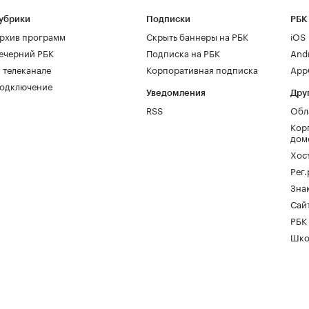
убрики
Подписки
РБК
рхив программ
Скрыть баннеры на РБК
iOS
ечерний РБК
Подписка на РБК
And
 телеканале
Корпоративная подписка
AppG
одключение
Уведомления
Дру
RSS
Обл
Кор
дом
Хос
Рег
Зна
Сайт
РБК
Шко