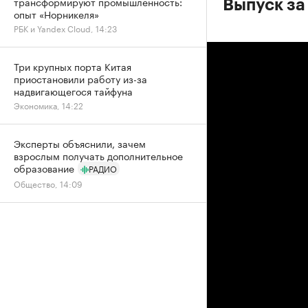
трансформируют промышленность:
Выпуск за
опыт «Норникеля»
РБК и Yandex Cloud, 14:23
Три крупных порта Китая
приостановили работу из-за
надвигающегося тайфуна
Экономика, 14:22
Эксперты объяснили, зачем
взрослым получать дополнительное
образование
РАДИО
Общество, 14:09