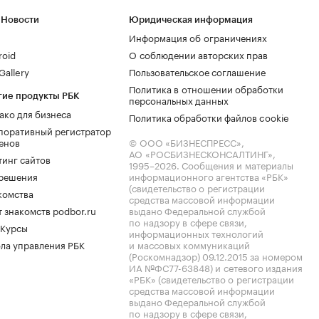
 Новости
Юридическая информация
Информация об ограничениях
roid
О соблюдении авторских прав
allery
Пользовательское соглашение
Политика в отношении обработки
гие продукты РБК
персональных данных
ако для бизнеса
Политика обработки файлов cookie
поративный регистратор
енов
© ООО «БИЗНЕСПРЕСС»,
АО «РОСБИЗНЕСКОНСАЛТИНГ»,
тинг сайтов
1995–2026
. Сообщения и материалы
.решения
информационного агентства «РБК»
(свидетельство о регистрации
комства
средства массовой информации
 знакомств podbor.ru
выдано Федеральной службой
по надзору в сфере связи,
 Курсы
информационных технологий
ла управления РБК
и массовых коммуникаций
(Роскомнадзор) 09.12.2015 за номером
ИА №ФС77-63848) и сетевого издания
«РБК» (свидетельство о регистрации
средства массовой информации
выдано Федеральной службой
по надзору в сфере связи,