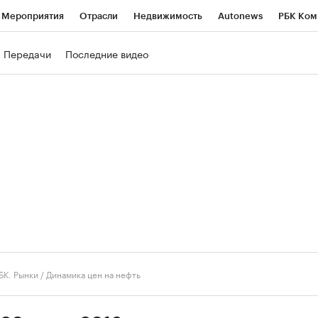
Мероприятия
Отрасли
Недвижимость
Autonews
РБК Ком
ние
РБК Курсы
РБК Life
Тренды
Визионеры
Национальн
Передачи
Последние видео
б
Исследования
Кредитные рейтинги
Франшизы
Газета
роверка контрагентов
Политика
Экономика
Бизнес
Техно
БК. Рынки
/
Динамика цен на нефть