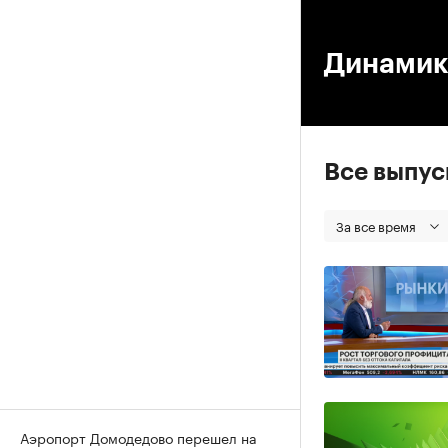
00
Динамик
Все выпу
За все время
Аэропорт Домодедово перешел на