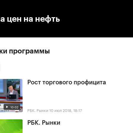
:00
/
00:00
а цен на нефть
ски программы
Рост торгового профицита
10:02
РБК. Рынки
10 июл 2018, 18:17
РБК. Рынки