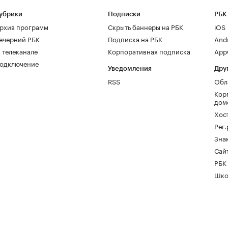
убрики
Подписки
РБК
рхив программ
Скрыть баннеры на РБК
iOS
ечерний РБК
Подписка на РБК
And
 телеканале
Корпоративная подписка
AppG
одключение
Уведомления
Дру
RSS
Обл
Кор
дом
Хос
Рег
Зна
Сайт
РБК
Шко