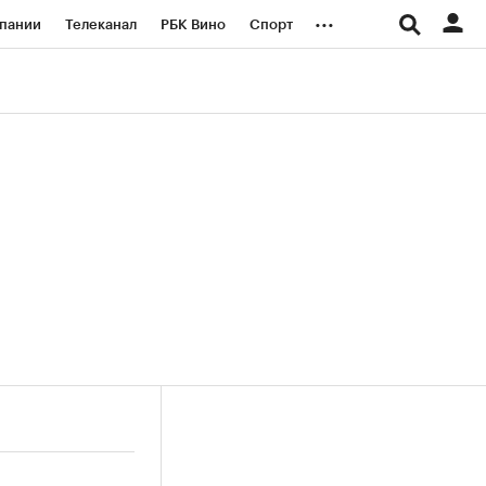
...
пании
Телеканал
РБК Вино
Спорт
ые проекты
Город
Стиль
Крипто
Спецпроекты СПб
логии и медиа
Финансы