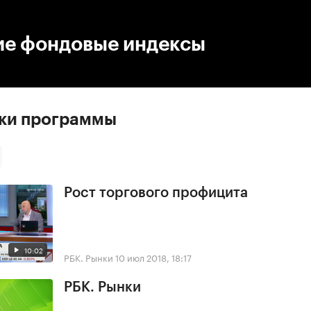
:00
/
00:00
ие фондовые индексы
ски программы
Рост торгового профицита
10:02
РБК. Рынки
10 июл 2018, 18:17
РБК. Рынки