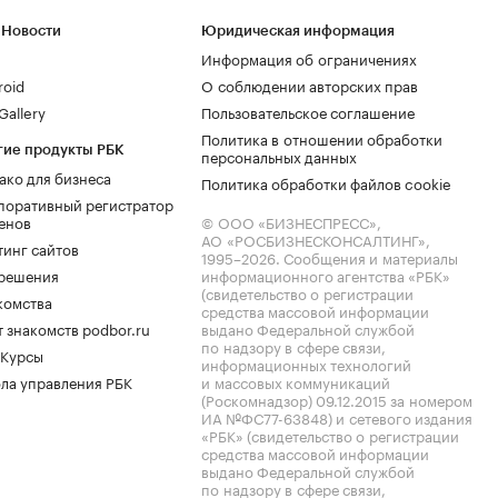
 Новости
Юридическая информация
Информация об ограничениях
roid
О соблюдении авторских прав
allery
Пользовательское соглашение
Политика в отношении обработки
гие продукты РБК
персональных данных
ако для бизнеса
Политика обработки файлов cookie
поративный регистратор
енов
© ООО «БИЗНЕСПРЕСС»,
АО «РОСБИЗНЕСКОНСАЛТИНГ»,
тинг сайтов
1995–2026
. Сообщения и материалы
.решения
информационного агентства «РБК»
(свидетельство о регистрации
комства
средства массовой информации
 знакомств podbor.ru
выдано Федеральной службой
по надзору в сфере связи,
 Курсы
информационных технологий
ла управления РБК
и массовых коммуникаций
(Роскомнадзор) 09.12.2015 за номером
ИА №ФС77-63848) и сетевого издания
«РБК» (свидетельство о регистрации
средства массовой информации
выдано Федеральной службой
по надзору в сфере связи,