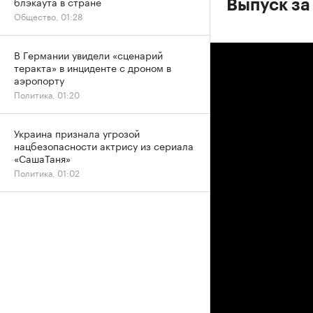
блэкаута в стране
Выпуск за
Общество, 01:28
В Германии увидели «сценарий
теракта» в инциденте с дроном в
аэропорту
Политика, 01:20
Украина признала угрозой
нацбезопасности актрису из сериала
«СашаТаня»
Политика, 01:02