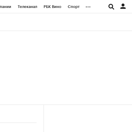
...
пании
Телеканал
РБК Вино
Спорт
ые проекты
Город
Стиль
Крипто
Спецпроекты СПб
логии и медиа
Финансы