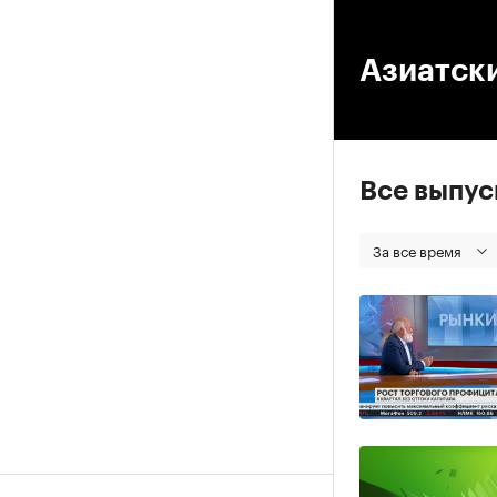
00
Азиатск
Все выпу
За все время