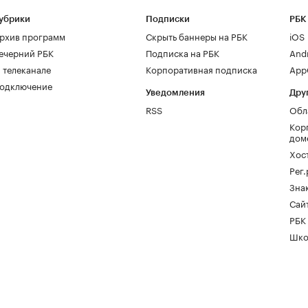
убрики
Подписки
РБК
рхив программ
Скрыть баннеры на РБК
iOS
ечерний РБК
Подписка на РБК
And
 телеканале
Корпоративная подписка
AppG
одключение
Уведомления
Дру
RSS
Обл
Кор
дом
Хос
Рег
Зна
Сайт
РБК
Шко