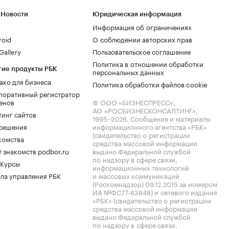
 Новости
Юридическая информация
Информация об ограничениях
roid
О соблюдении авторских прав
allery
Пользовательское соглашение
Политика в отношении обработки
гие продукты РБК
персональных данных
ако для бизнеса
Политика обработки файлов cookie
поративный регистратор
енов
© ООО «БИЗНЕСПРЕСС»,
АО «РОСБИЗНЕСКОНСАЛТИНГ»,
тинг сайтов
1995–2026
. Сообщения и материалы
.решения
информационного агентства «РБК»
(свидетельство о регистрации
комства
средства массовой информации
 знакомств podbor.ru
выдано Федеральной службой
по надзору в сфере связи,
 Курсы
информационных технологий
ла управления РБК
и массовых коммуникаций
(Роскомнадзор) 09.12.2015 за номером
ИА №ФС77-63848) и сетевого издания
«РБК» (свидетельство о регистрации
средства массовой информации
выдано Федеральной службой
по надзору в сфере связи,