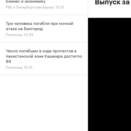
бизнес и экономику
Выпуск за
РБК и Петербургская Биржа, 10:37
Три человека погибли при ночной
атаке на Белгород
Политика, 10:34
Число погибших в ходе протестов в
пакистанской зоне Кашмира достигло
89
Политика, 10:31