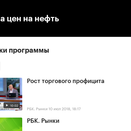
:00
/
00:00
а цен на нефть
ски программы
Рост торгового профицита
10:02
РБК. Рынки
10 июл 2018, 18:17
РБК. Рынки