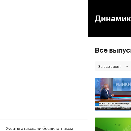
00
Динамик
Все выпу
За все время
Хуситы атаковали беспилотником