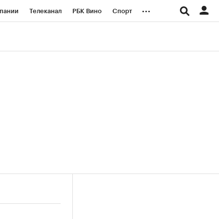
...
пании
Телеканал
РБК Вино
Спорт
ые проекты
Город
Стиль
Крипто
Спецпроекты СПб
логии и медиа
Финансы