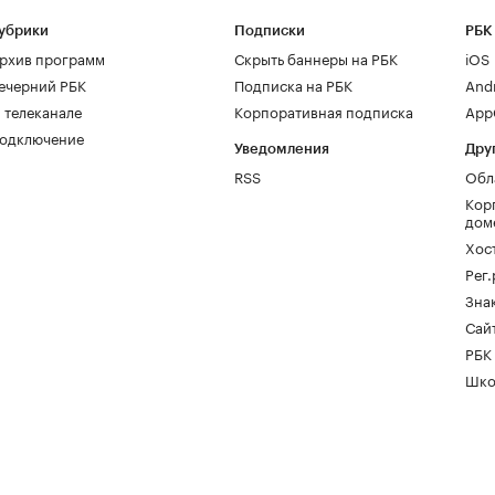
убрики
Подписки
РБК
рхив программ
Скрыть баннеры на РБК
iOS
ечерний РБК
Подписка на РБК
And
 телеканале
Корпоративная подписка
AppG
одключение
Уведомления
Дру
RSS
Обл
Кор
дом
Хос
Рег
Зна
Сайт
РБК
Шко