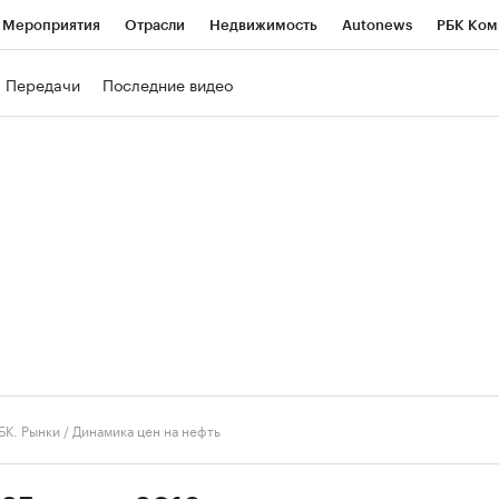
Мероприятия
Отрасли
Недвижимость
Autonews
РБК Ком
ние
РБК Курсы
РБК Life
Тренды
Визионеры
Национальн
Передачи
Последние видео
б
Исследования
Кредитные рейтинги
Франшизы
Газета
роверка контрагентов
Политика
Экономика
Бизнес
Техно
БК. Рынки
/
Динамика цен на нефть