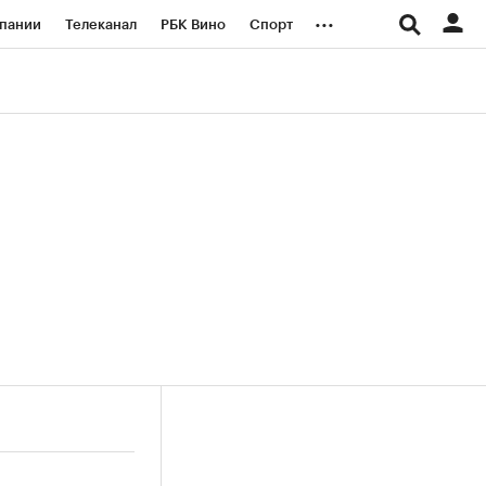
...
пании
Телеканал
РБК Вино
Спорт
ые проекты
Город
Стиль
Крипто
Спецпроекты СПб
логии и медиа
Финансы