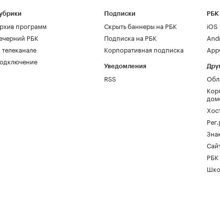
убрики
Подписки
РБК
рхив программ
Скрыть баннеры на РБК
iOS
ечерний РБК
Подписка на РБК
And
 телеканале
Корпоративная подписка
AppG
одключение
Уведомления
Дру
RSS
Обл
Кор
дом
Хос
Рег
Зна
Сайт
РБК
Шко