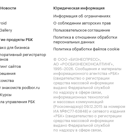
 Новости
Юридическая информация
Информация об ограничениях
roid
О соблюдении авторских прав
allery
Пользовательское соглашение
Политика в отношении обработки
гие продукты РБК
персональных данных
ако для бизнеса
Политика обработки файлов cookie
поративный регистратор
енов
© ООО «БИЗНЕСПРЕСС»,
АО «РОСБИЗНЕСКОНСАЛТИНГ»,
тинг сайтов
1995–2026
. Сообщения и материалы
.решения
информационного агентства «РБК»
(свидетельство о регистрации
комства
средства массовой информации
 знакомств podbor.ru
выдано Федеральной службой
по надзору в сфере связи,
 Курсы
информационных технологий
ла управления РБК
и массовых коммуникаций
(Роскомнадзор) 09.12.2015 за номером
ИА №ФС77-63848) и сетевого издания
«РБК» (свидетельство о регистрации
средства массовой информации
выдано Федеральной службой
по надзору в сфере связи,