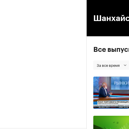
00
Шанхайс
Все выпу
За все время