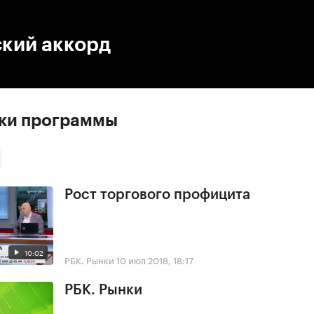
:00
/
00:00
кий аккорд
ски программы
Рост торгового профицита
10:02
РБК. Рынки
10 июл 2018, 18:17
РБК. Рынки