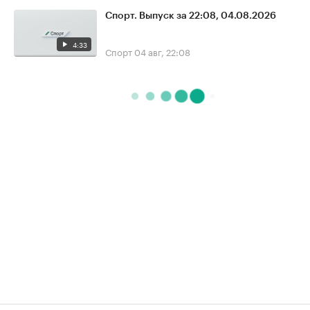
Спорт. Выпуск за 22:08, 04.08.2026
4:33
Спорт
04 авг, 22:08