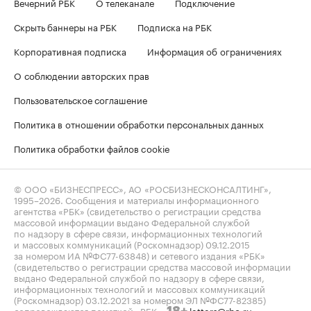
Вечерний РБК
О телеканале
Подключение
Скрыть баннеры на РБК
Подписка на РБК
Корпоративная подписка
Информация об ограничениях
О соблюдении авторских прав
Пользовательское соглашение
Политика в отношении обработки персональных данных
Политика обработки файлов cookie
© ООО «БИЗНЕСПРЕСС», АО «РОСБИЗНЕСКОНСАЛТИНГ»,
1995–2026
. Сообщения и материалы информационного
агентства «РБК» (свидетельство о регистрации средства
массовой информации выдано Федеральной службой
по надзору в сфере связи, информационных технологий
и массовых коммуникаций (Роскомнадзор) 09.12.2015
за номером ИА №ФС77-63848) и сетевого издания «РБК»
(свидетельство о регистрации средства массовой информации
выдано Федеральной службой по надзору в сфере связи,
информационных технологий и массовых коммуникаций
(Роскомнадзор) 03.12.2021 за номером ЭЛ №ФС77-82385)
сопровождаются пометкой «РБК».
letters@rbc.ru
18+