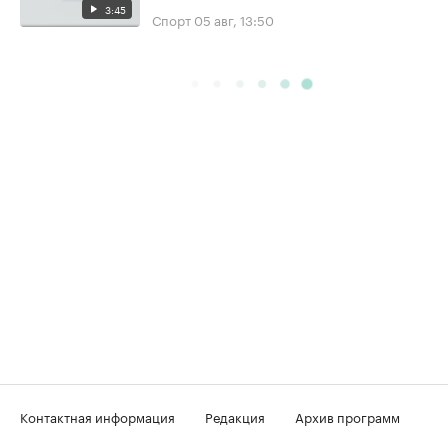
3:45
Спорт
05 авг, 13:50
Контактная информация
Редакция
Архив программ