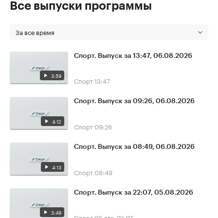
Все выпуски программы
За все время
Спорт. Выпуск за 13:47, 06.08.2026
3:59
Спорт
13:47
Спорт. Выпуск за 09:26, 06.08.2026
4:12
Спорт
09:26
Спорт. Выпуск за 08:49, 06.08.2026
4:13
Спорт
08:49
Спорт. Выпуск за 22:07, 05.08.2026
3:49
Спорт
05 авг, 22:07