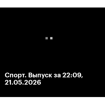
00:00
/
00:00
Спорт. Выпуск за 22:09,
21.05.2026