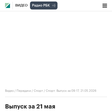
ВИДЕО
Видео
/
Передачи
/
Спорт
/
Спорт. Выпуск за 09:17, 21.05.2026
Выпуск за 21 мая