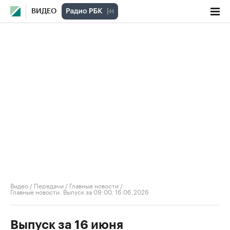
ВИДЕО
Видео
/
Передачи
/
Главные новости
/
Главные новости. Выпуск за 09:00, 16.06.2026
Выпуск за 16 июня