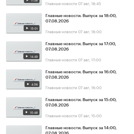
11:58
Главные новости
07 авг, 18:45
Главные новости. Выпуск за 18:00,
07.08.2026
15:01
Главные новости
07 авг, 18:00
Главные новости. Выпуск за 17:00,
07.08.2026
14:49
Главные новости
07 авг, 17:00
Главные новости. Выпуск за 16:00,
07.08.2026
4:58
Главные новости
07 авг, 16:00
Главные новости. Выпуск за 15:00,
07.08.2026
10:48
Главные новости
07 авг, 15:00
Главные новости. Выпуск за 14:00,
07.08.2026