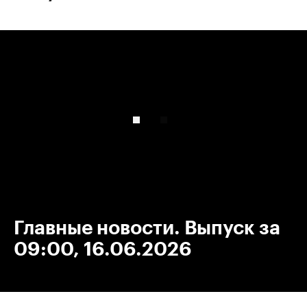
00:00
/
00:00
Главные новости. Выпуск за
09:00, 16.06.2026