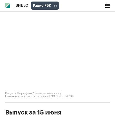
ВИДЕО
Видео
/
Передачи
/
Главные новости
/
Главные новости. Выпуск за 21:00, 15.06.2026
Выпуск за 15 июня