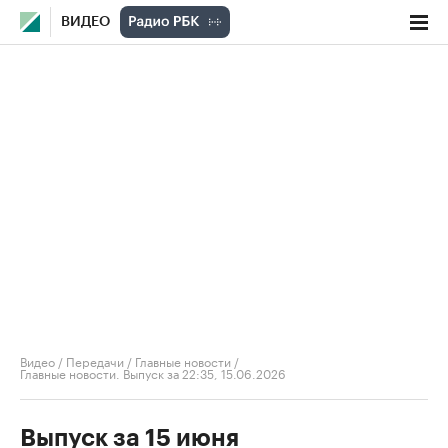
ВИДЕО
Видео
/
Передачи
/
Главные новости
/
Главные новости. Выпуск за 22:35, 15.06.2026
Выпуск за 15 июня