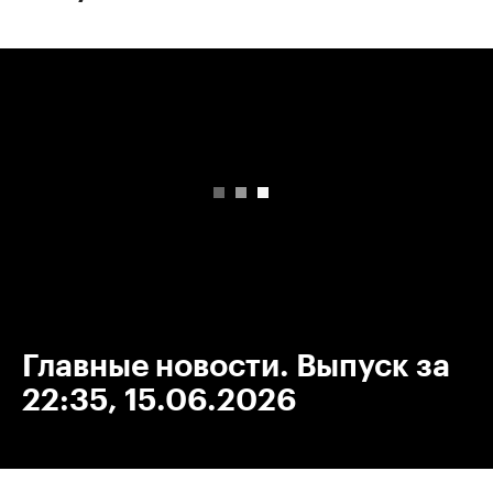
00:00
/
00:00
Главные новости. Выпуск за
22:35, 15.06.2026