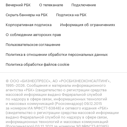
Вечерний РБК
О телеканале
Подключение
Скрыть баннеры на РБК
Подписка на РБК
Корпоративная подписка
Информация об ограничениях
О соблюдении авторских прав
Пользовательское соглашение
Политика в отношении обработки персональных данных
Политика обработки файлов cookie
© ООО «БИЗНЕСПРЕСС», АО «РОСБИЗНЕСКОНСАЛТИНГ»,
1995–2026
. Сообщения и материалы информационного
агентства «РБК» (свидетельство о регистрации средства
массовой информации выдано Федеральной службой
по надзору в сфере связи, информационных технологий
и массовых коммуникаций (Роскомнадзор) 09.12.2015
за номером ИА №ФС77-63848) и сетевого издания «РБК»
(свидетельство о регистрации средства массовой информации
выдано Федеральной службой по надзору в сфере связи,
информационных технологий и массовых коммуникаций
(Роскомнадзор) 03.12.2021 за номером ЭЛ №ФС77-82385)