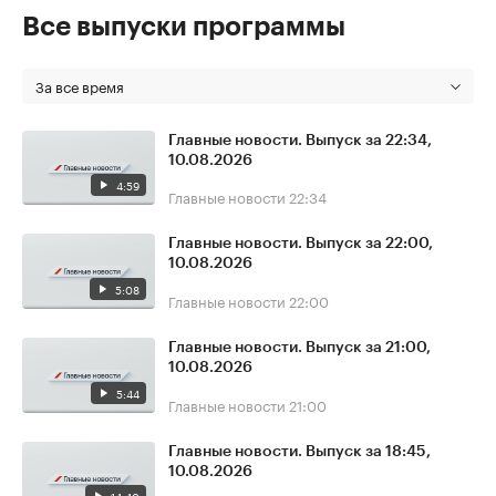
Все выпуски программы
За все время
Главные новости. Выпуск за 22:34,
10.08.2026
4:59
Главные новости
22:34
Главные новости. Выпуск за 22:00,
10.08.2026
5:08
Главные новости
22:00
Главные новости. Выпуск за 21:00,
10.08.2026
5:44
Главные новости
21:00
Главные новости. Выпуск за 18:45,
10.08.2026