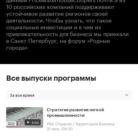
10 российских компаний поддерживают
устойчивое развитие регионов своей
деятельности. Чтобы узнать, что такое
социальные инвестиции и в чем их
привлекательность для бизнеса мы приехали
в Санкт-Петербург, на форум «Родные
города»
Все выпуски программы
За все время
Стратегия развития легкой
промышленности
5:00
РБК Отрасли / Территория бизнеса
21 июл, 09:20