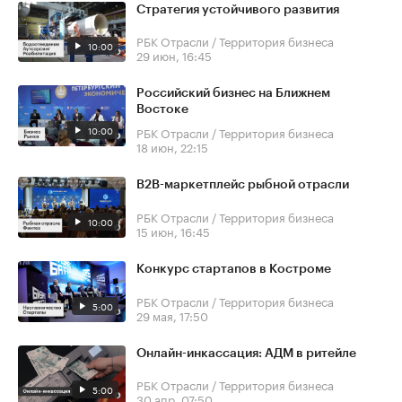
Стратегия устойчивого развития
РБК Отрасли / Территория бизнеса
10:00
29 июн, 16:45
Российский бизнес на Ближнем
Востоке
10:00
РБК Отрасли / Территория бизнеса
18 июн, 22:15
В2В-маркетплейс рыбной отрасли
РБК Отрасли / Территория бизнеса
10:00
15 июн, 16:45
Конкурс стартапов в Костроме
РБК Отрасли / Территория бизнеса
5:00
29 мая, 17:50
Онлайн-инкассация: АДМ в ритейле
РБК Отрасли / Территория бизнеса
5:00
30 апр, 07:50