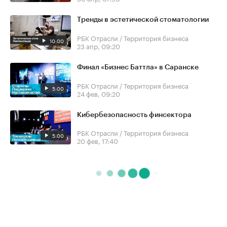
Тренды в эстетической стоматологии
РБК Отрасли / Территория бизнеса
10:00
23 апр, 09:20
Финал «Бизнес Баттла» в Саранске
РБК Отрасли / Территория бизнеса
5:00
24 фев, 09:20
Кибербезопасность финсектора
РБК Отрасли / Территория бизнеса
5:00
20 фев, 17:40