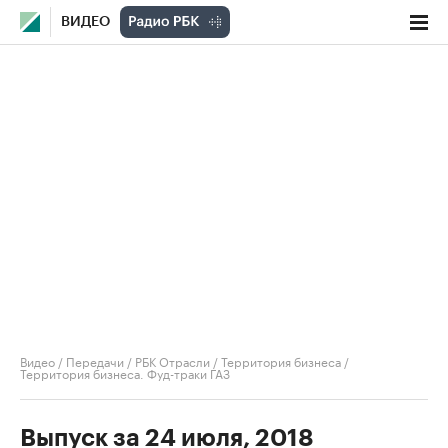
ВИДЕО
Видео
/
Передачи
/
РБК Отрасли / Территория бизнеса
/
Территория бизнеса. Фуд-траки ГАЗ
Выпуск за 24 июля, 2018