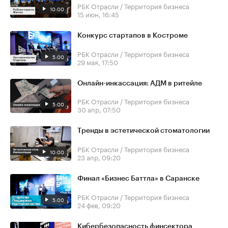
РБК Отрасли / Территория бизнеса
10:00
15 июн, 16:45
Конкурс стартапов в Костроме
РБК Отрасли / Территория бизнеса
5:00
29 мая, 17:50
Онлайн-инкассация: АДМ в ритейле
РБК Отрасли / Территория бизнеса
5:00
30 апр, 07:50
Тренды в эстетической стоматологии
РБК Отрасли / Территория бизнеса
10:00
23 апр, 09:20
Финал «Бизнес Баттла» в Саранске
РБК Отрасли / Территория бизнеса
5:00
24 фев, 09:20
Кибербезопасность финсектора