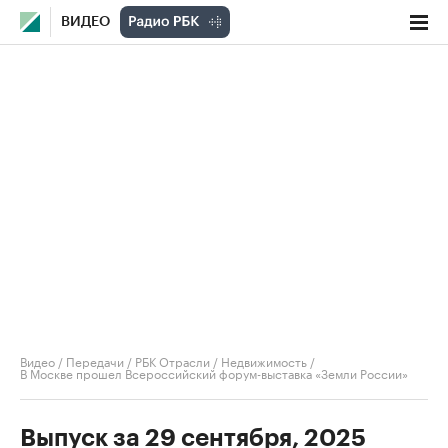
ВИДЕО
Видео
/
Передачи
/
РБК Отрасли / Недвижимость
/
В Москве прошел Всероссийский форум-выставка «Земли России»
Выпуск за 29 сентября, 2025