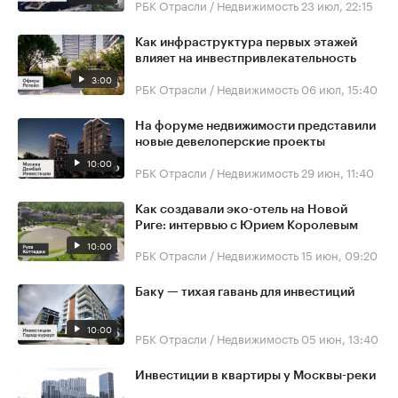
РБК Отрасли / Недвижимость
23 июл, 22:15
Как инфраструктура первых этажей
влияет на инвестпривлекательность
3:00
РБК Отрасли / Недвижимость
06 июл, 15:40
На форуме недвижимости представили
новые девелоперские проекты
10:00
РБК Отрасли / Недвижимость
29 июн, 11:40
Как создавали эко-отель на Новой
Риге: интервью с Юрием Королевым
10:00
РБК Отрасли / Недвижимость
15 июн, 09:20
Баку — тихая гавань для инвестиций
10:00
РБК Отрасли / Недвижимость
05 июн, 13:40
Инвестиции в квартиры у Москвы-реки