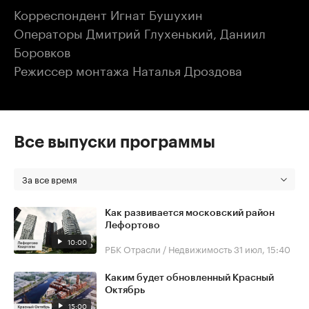
Корреспондент Игнат Бушухин
Операторы Дмитрий Глухенький, Даниил
Боровков
Режиссер монтажа Наталья Дроздова
Все выпуски программы
За все время
Как развивается московский район
Лефортово
10:00
РБК Отрасли / Недвижимость
31 июл, 15:40
Каким будет обновленный Красный
Октябрь
15:00