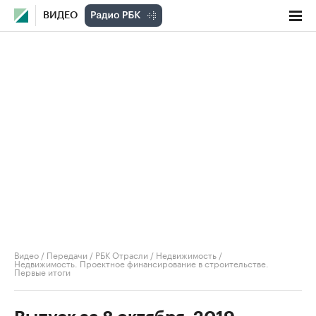
ВИДЕО
Видео
/
Передачи
/
РБК Отрасли / Недвижимость
/
Недвижимость. Проектное финансирование в строительстве.
Первые итоги