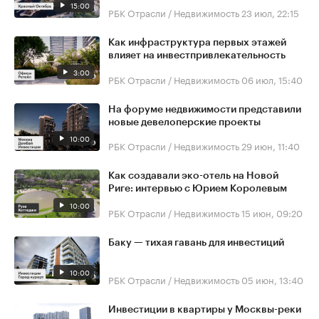
15:00
РБК Отрасли / Недвижимость
23 июл, 22:15
Как инфраструктура первых этажей
влияет на инвестпривлекательность
3:00
РБК Отрасли / Недвижимость
06 июл, 15:40
На форуме недвижимости представили
новые девелоперские проекты
10:00
РБК Отрасли / Недвижимость
29 июн, 11:40
Как создавали эко-отель на Новой
Риге: интервью с Юрием Королевым
10:00
РБК Отрасли / Недвижимость
15 июн, 09:20
Баку — тихая гавань для инвестиций
10:00
РБК Отрасли / Недвижимость
05 июн, 13:40
Инвестиции в квартиры у Москвы-реки