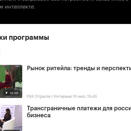
м интеллекте.
ски программы
Рынок ритейла: тренды и перспект
10:00
РБК Отрасли / Интервью
10 июл, 15:43
Трансграничные платежи для росс
бизнеса