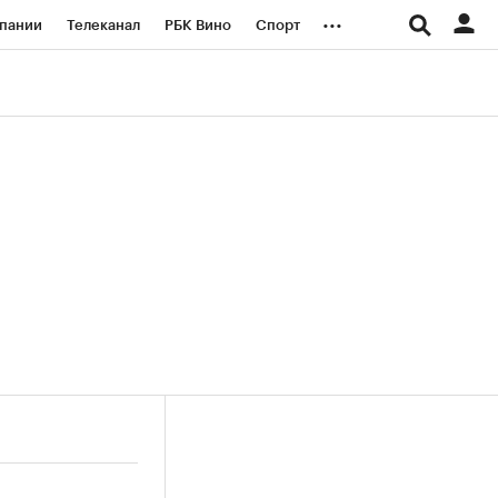
...
пании
Телеканал
РБК Вино
Спорт
ые проекты
Город
Стиль
Крипто
Спецпроекты СПб
логии и медиа
Финансы