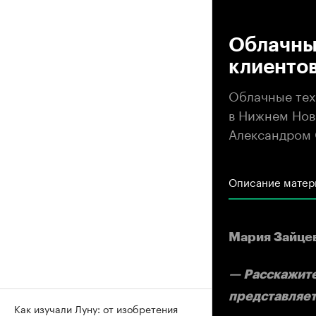
00
Облачны
клиенто
Облачные тех
в Нижнем Нов
Александром 
Описание матер
Мария Зайцев
— Расскажите
представляе
Как изучали Луну: от изобретения