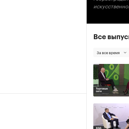
искусственно
Все выпу
За все время