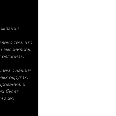
компания
влено тем, что
и выяснилось,
 регионах.
шаем с нашим
ных округах.
ирования, и
их будет
я всех