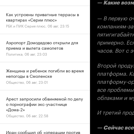
— Какие возм
Как устроены приватные террасы в
— В первую о
квартирах «Серии плюс»
компаниям-за
РБК и ПИК Серия плюс, 06 авг, 23:15
пятигигабайт
примерно. Есл
Аэропорт Домодедово открыли для
приема и вылета самолетов
часов. Вот с 
Политика, 06 авг, 23:03
Второй проду
Женщина и ребенок погибли во время
платформа. Ка
непогоды в Смоленске
платформу-ор
Общество, 06 авг, 23:01
все проблемы
облаками и м
Арест запросили обвиняемой по делу
о порнографии экс-участнице
«Дома-2»
И третий про
Общество, 06 авг, 22:58
— Сейчас все
Иран сообщил об «операции против