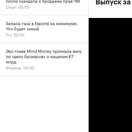
после скандала с продажей прав ЧМ
Выпуск за
Спорт, 00:05
Запасы газа в Европе на минимуме.
Что будет зимой
Pro, 00:00
Экс-глава Mind Money признала вину
по «делу брокеров» о хищении ₽7
млрд
Финансы, 00:00