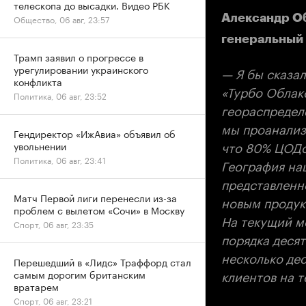
телескопа до высадки. Видео РБК
Александр О
Общество, 06 авг, 23:57
генеральный 
Трамп заявил о прогрессе в
урегулировании украинского
— Я бы сказал
конфликта
«Турбо Облако
Политика, 06 авг, 23:52
геораспределе
мы проанализ
Гендиректор «ИжАвиа» объявил об
что 80% ЦОДо
увольнении
Политика, 06 авг, 23:41
География на
представленн
Матч Первой лиги перенесли из-за
новым продук
проблем с вылетом «Сочи» в Москву
На текущий м
Спорт, 06 авг, 23:35
порядка деся
несколько дес
Перешедший в «Лидс» Траффорд стал
клиентов на 
самым дорогим британским
вратарем
Спорт, 06 авг, 23:21