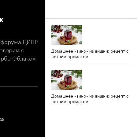
х
в форума ЦИПР
говорим с
Домашнее «вино» из вишни: рецепт с
летним ароматом
рбо Облако».
Домашнее «вино» из вишни: рецепт с
летним ароматом
сь