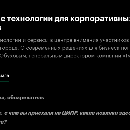
:00
/
00:00
е технологии для корпоративны
в
нологии и сервисы в центре внимания участнико
городе. О современных решениях для бизнеса по
Обуховым, генеральным директором компании «Ту
иала
а, обозреватель
, с чем вы приехали на ЦИПР, какие новинки зде
те?