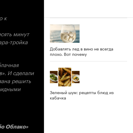
о к
есять минут
ара-тройка
Добавлять лед в вино не всегда
плохо. Вот почему
блачная
». И сделали
вана решить
бридными
Зеленый шум: рецепты блюд из
кабачка
бо Облако»