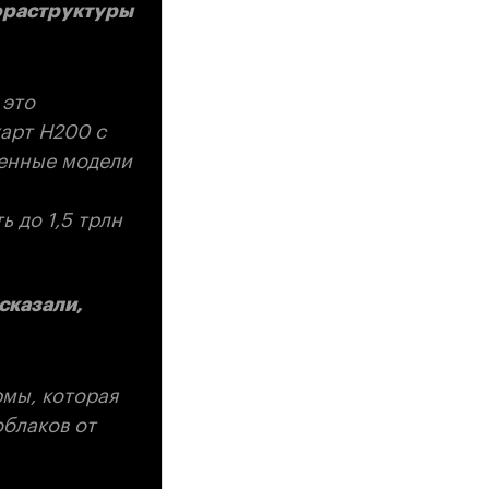
нфраструктуры
 это
карт H200 с
ченные модели
 до 1,5 трлн
сказали,
рмы, которая
блаков от