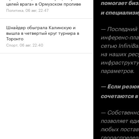
целей врага» в Ормузском проливе
помогает биз
Политика, 06 авг, 22:47
и специализ
Шнайдер обыграла Калинскую и
— Последний 
вышла в четвертый круг турнира в
инференс-пла
Торонто
сетью InfiniB
Спорт, 06 авг, 22:40
на наших ресу
инфраструктур
параметров.
— Если резюм
сочетаются в
— Собственно
позволяет ед
любых постав
геораспредел