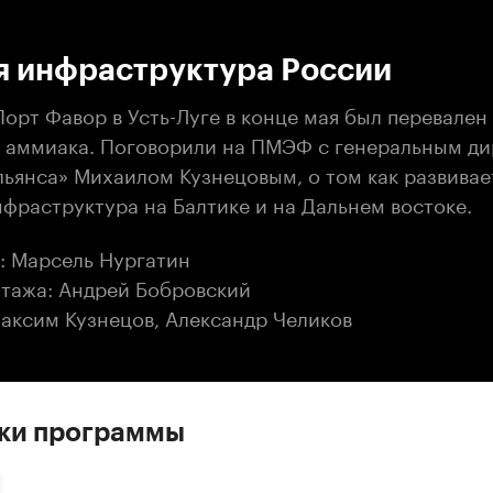
:00
/
00:00
я инфраструктура России
орт Фавор в Усть-Луге в конце мая был перевален
 аммиака. Поговорили на ПМЭФ с генеральным д
льянса» Михаилом Кузнецовым, о том как развивае
фраструктура на Балтике и на Дальнем востоке.
: Марсель Нургатин
тажа: Андрей Бобровский
аксим Кузнецов, Александр Челиков
ски программы