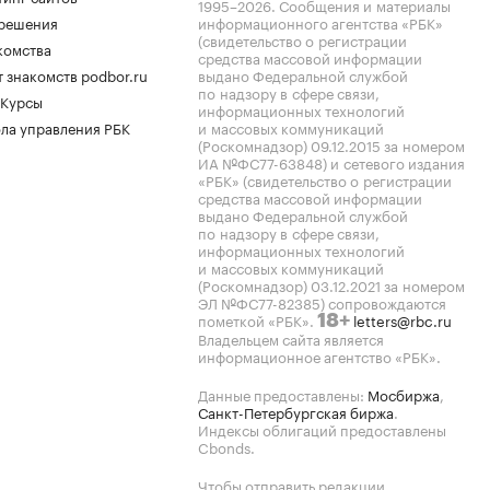
1995–2026
. Сообщения и материалы
.решения
информационного агентства «РБК»
(свидетельство о регистрации
комства
средства массовой информации
 знакомств podbor.ru
выдано Федеральной службой
по надзору в сфере связи,
 Курсы
информационных технологий
ла управления РБК
и массовых коммуникаций
(Роскомнадзор) 09.12.2015 за номером
ИА №ФС77-63848) и сетевого издания
«РБК» (свидетельство о регистрации
средства массовой информации
выдано Федеральной службой
по надзору в сфере связи,
информационных технологий
и массовых коммуникаций
(Роскомнадзор) 03.12.2021 за номером
ЭЛ №ФС77-82385) сопровождаются
пометкой «РБК».
letters@rbc.ru
18+
Владельцем сайта является
информационное агентство «РБК».
Данные предоставлены:
Мосбиржа
,
Санкт-Петербургская биржа
.
Индексы облигаций предоставлены
Cbonds.
Чтобы отправить редакции