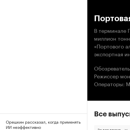
00
Портова
В терминале П
миллион тонн
«Портового а
экспортная ин
Обозреватель
Режиссер мон
Операторы: М
Все выпу
Орешкин рассказал, когда применять
ИИ неэффективно
За все время