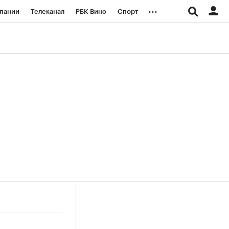
...
пании
Телеканал
РБК Вино
Спорт
ые проекты
Город
Стиль
Крипто
Спецпроекты СПб
логии и медиа
Финансы