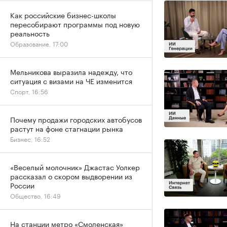
Как российские бизнес-школы
пересобирают программы под новую
реальность
Образование, 17:00
Мельникова выразила надежду, что
ситуация с визами на ЧЕ изменится
Спорт, 16:56
Почему продажи городских автобусов
растут на фоне стагнации рынка
Бизнес, 16:52
«Веселый молочник» Джастас Уолкер
рассказал о скором выдворении из
России
Общество, 16:49
На станции метро «Смоленская»