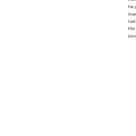
Рег
Зна
Сайт
РБК
Шко