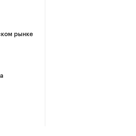
ском рынке
са