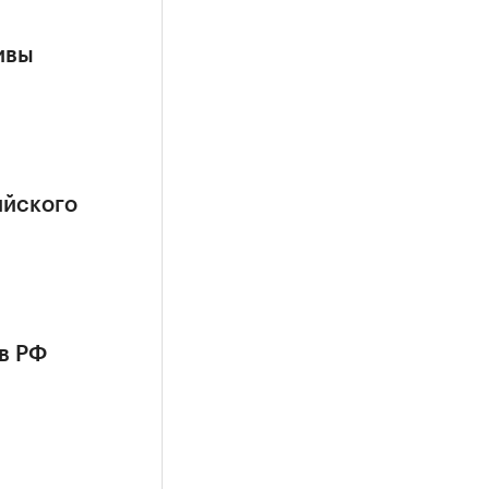
ивы
ийского
в РФ