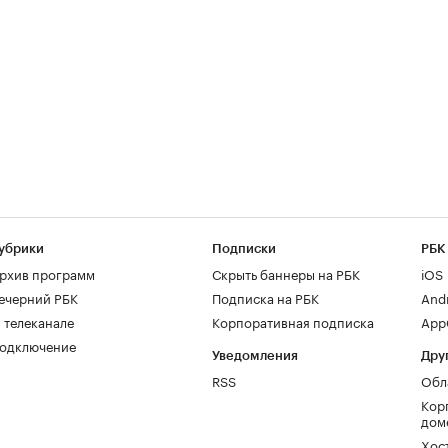
убрики
Подписки
РБК
рхив программ
Скрыть баннеры на РБК
iOS
ечерний РБК
Подписка на РБК
And
 телеканале
Корпоративная подписка
AppG
одключение
Уведомления
Дру
RSS
Обл
Кор
дом
Хос