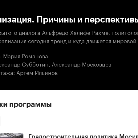
:00
/
00:00
лизация. Причины и перспектив
рытого диалога Альфредо Халифе-Рахме, политолог
ализация сегодня тренд и куда движется мировой 
: Мария Романова
ександр Субботин, Александр Московцев
тажа: Артем Ильинов
ски программы
Градостроительная политика Моск