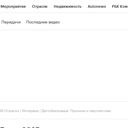
Мероприятия
Отрасли
Недвижимость
Autonews
РБК Ком
ние
РБК Курсы
РБК Life
Тренды
Визионеры
Национальн
Передачи
Последние видео
б
Исследования
Кредитные рейтинги
Франшизы
Газета
роверка контрагентов
Политика
Экономика
Бизнес
Техно
БК Отрасли / Интервью
/
Деглобализация. Причины и перспективы