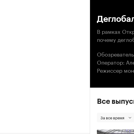
00
Деглоба
В рамках Отк
почему деглоб
Обозреватель
Оператор: Ал
Режиссер мон
Все выпу
За все время