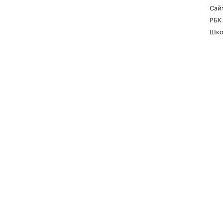
Сайт
РБК
Шко