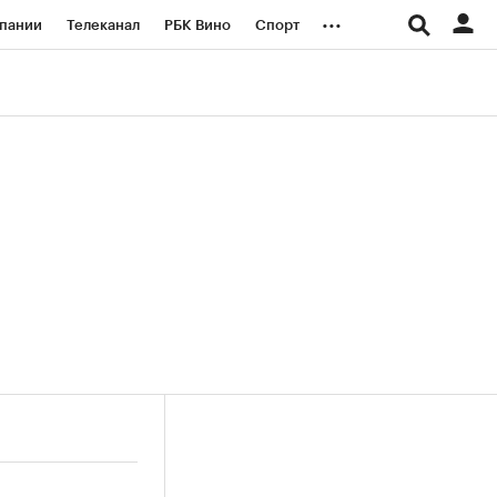
...
пании
Телеканал
РБК Вино
Спорт
ые проекты
Город
Стиль
Крипто
Спецпроекты СПб
логии и медиа
Финансы