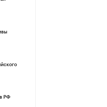
ивы
ийского
в РФ