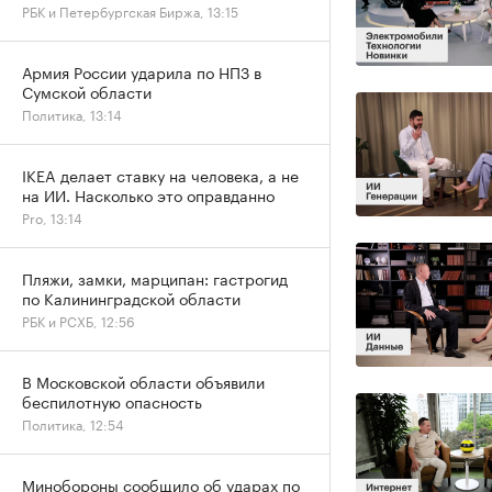
РБК и Петербургская Биржа, 13:15
Армия России ударила по НПЗ в
Сумской области
Политика, 13:14
IKEA делает ставку на человека, а не
на ИИ. Насколько это оправданно
Pro, 13:14
Пляжи, замки, марципан: гастрогид
по Калининградской области
РБК и РСХБ, 12:56
В Московской области объявили
беспилотную опасность
Политика, 12:54
Минобороны сообщило об ударах по