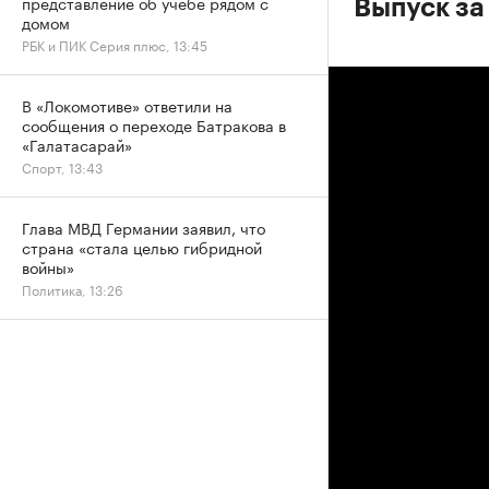
представление об учебе рядом с
Выпуск за
домом
РБК и ПИК Серия плюс, 13:45
В «Локомотиве» ответили на
сообщения о переходе Батракова в
«Галатасарай»
Спорт, 13:43
Глава МВД Германии заявил, что
страна «стала целью гибридной
войны»
Политика, 13:26