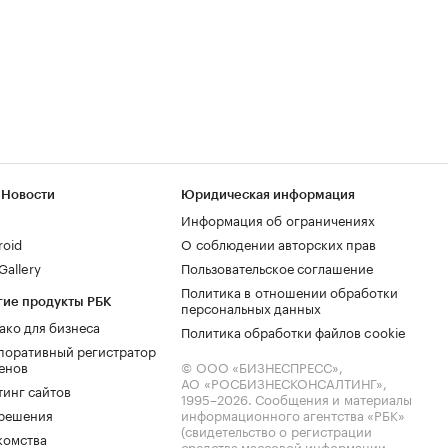
 Новости
Юридическая информация
Информация об ограничениях
roid
О соблюдении авторских прав
allery
Пользовательское соглашение
Политика в отношении обработки
гие продукты РБК
персональных данных
ако для бизнеса
Политика обработки файлов cookie
поративный регистратор
енов
© ООО «БИЗНЕСПРЕСС»,
АО «РОСБИЗНЕСКОНСАЛТИНГ»,
тинг сайтов
1995–2026
. Сообщения и материалы
.решения
информационного агентства «РБК»
(свидетельство о регистрации
комства
средства массовой информации