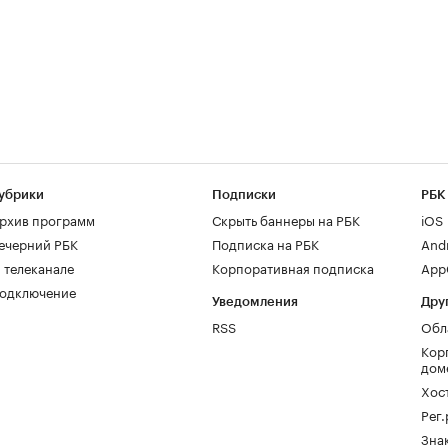
убрики
Подписки
РБК
рхив программ
Скрыть баннеры на РБК
iOS
ечерний РБК
Подписка на РБК
And
 телеканале
Корпоративная подписка
AppG
одключение
Уведомления
Дру
RSS
Обл
Кор
дом
Хос
Рег
Зна