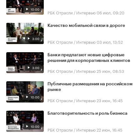
10:00
РБК Отрасли / Интервью
06 июл, 09:20
Качество мобильной связи в дороге
3:00
РБК Отрасли / Интервью
03 июл, 13:52
Банки предлагают новые цифровые
решения для корпоративных клиентов
3:00
РБК Отрасли / Интервью
25 июн, 08:53
Публичные размещения на российском
рынке
10:00
РБК Отрасли / Интервью
23 июн, 16:45
Благотворительность и роль бизнеса
10:00
РБК Отрасли / Интервью
22 июн, 16:45