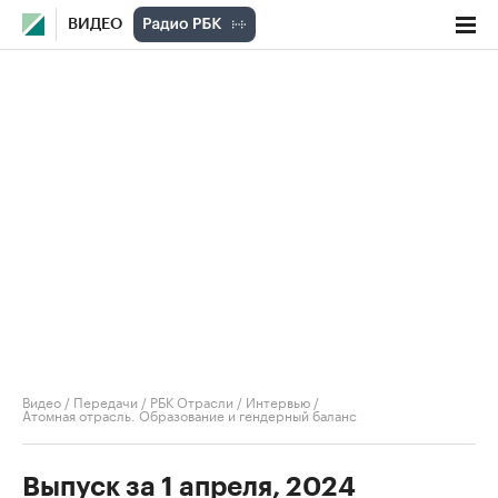
ВИДЕО
Видео
/
Передачи
/
РБК Отрасли / Интервью
/
Атомная отрасль. Образование и гендерный баланс
Выпуск за 1 апреля, 2024