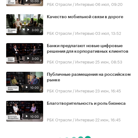
10:00
РБК Отрасли / Интервью
06 июл, 09:20
Качество мобильной связи в дороге
3:00
РБК Отрасли / Интервью
03 июл, 13:52
Банки предлагают новые цифровые
решения для корпоративных клиентов
3:00
РБК Отрасли / Интервью
25 июн, 08:53
Публичные размещения на российском
рынке
10:00
РБК Отрасли / Интервью
23 июн, 16:45
Благотворительность и роль бизнеса
10:00
РБК Отрасли / Интервью
22 июн, 16:45