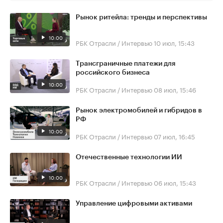
Рынок ритейла: тренды и перспективы
10:00
РБК Отрасли / Интервью
10 июл, 15:43
Трансграничные платежи для
российского бизнеса
10:00
РБК Отрасли / Интервью
08 июл, 15:46
Рынок электромобилей и гибридов в
РФ
10:00
РБК Отрасли / Интервью
07 июл, 16:45
Отечественные технологии ИИ
10:00
РБК Отрасли / Интервью
06 июл, 15:43
Управление цифровыми активами