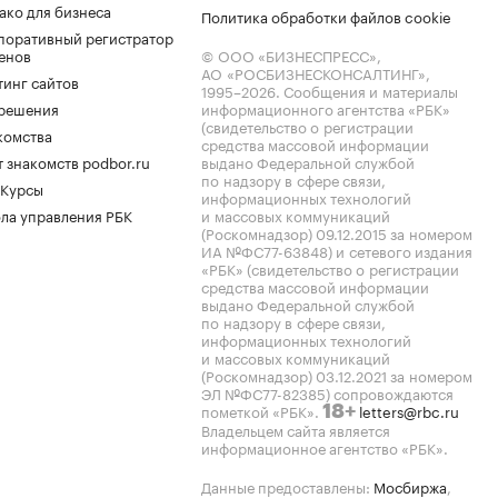
ако для бизнеса
Политика обработки файлов cookie
поративный регистратор
енов
© ООО «БИЗНЕСПРЕСС»,
АО «РОСБИЗНЕСКОНСАЛТИНГ»,
тинг сайтов
1995–2026
. Сообщения и материалы
.решения
информационного агентства «РБК»
(свидетельство о регистрации
комства
средства массовой информации
 знакомств podbor.ru
выдано Федеральной службой
по надзору в сфере связи,
 Курсы
информационных технологий
ла управления РБК
и массовых коммуникаций
(Роскомнадзор) 09.12.2015 за номером
ИА №ФС77-63848) и сетевого издания
«РБК» (свидетельство о регистрации
средства массовой информации
выдано Федеральной службой
по надзору в сфере связи,
информационных технологий
и массовых коммуникаций
(Роскомнадзор) 03.12.2021 за номером
ЭЛ №ФС77-82385) сопровождаются
пометкой «РБК».
letters@rbc.ru
18+
Владельцем сайта является
информационное агентство «РБК».
Данные предоставлены:
Мосбиржа
,