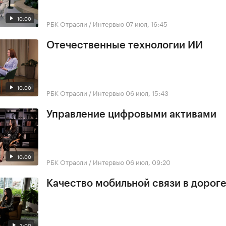
10:00
РБК Отрасли / Интервью
07 июл, 16:45
Отечественные технологии ИИ
10:00
РБК Отрасли / Интервью
06 июл, 15:43
Управление цифровыми активами
10:00
РБК Отрасли / Интервью
06 июл, 09:20
Качество мобильной связи в дорог
3:00