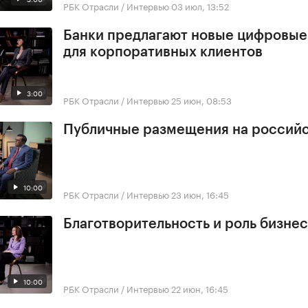
РБК Отрасли / Интервью
03 июл, 13:52
Банки предлагают новые цифровы
для корпоративных клиентов
3:00
РБК Отрасли / Интервью
25 июн, 08:53
Публичные размещения на россий
10:00
РБК Отрасли / Интервью
23 июн, 16:45
Благотворительность и роль бизне
10:00
РБК Отрасли / Интервью
22 июн, 16:45