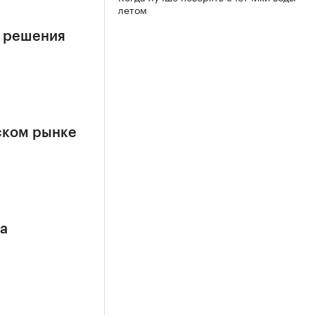
летом
е решения
ском рынке
са