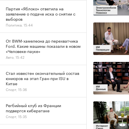
Партия «Яблоко» ответила на
заявление о подаче иска о снятии с
выборов
Политика, 15:44
От BWM-хамелеона до перехватчика
Ford. Какие машины показали в новом
«Человеке-пауке»
Авто, 15:42
Стал известен окончательный состав
юниоров на этап Гран-при ISU в
Китае
Спорт, 15:36
Регбийный клуб из Франции
подвергся кибератаке
Спорт, 15:35