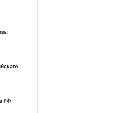
ивы
ийского
в РФ