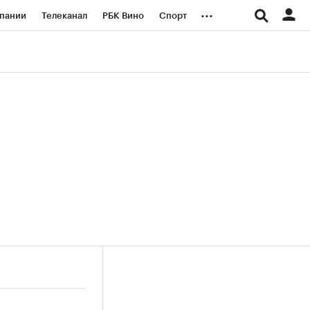
...
пании
Телеканал
РБК Вино
Спорт
ые проекты
Город
Стиль
Крипто
Спецпроекты СПб
логии и медиа
Финансы