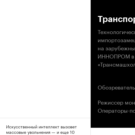
00
Транспо
Технологичес
импортозамещ
на зарубежны
ИННОПРОМ в Е
«Трансмашхол
Обозреватель
Режиссер мон
Операторы-по
Искусственный интеллект вызовет
массовые увольнения — и еще 10