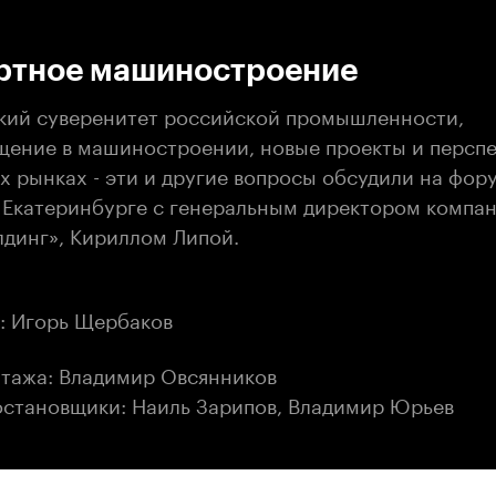
:00
/
00:00
ртное машиностроение
кий суверенитет российской промышленности,
ение в машиностроении, новые проекты и персп
х рынках - эти и другие вопросы обсудили на фор
катеринбурге с генеральным директором компа
динг», Кириллом Липой.
: Игорь Щербаков
тажа: Владимир Овсянников
становщики: Наиль Зарипов, Владимир Юрьев