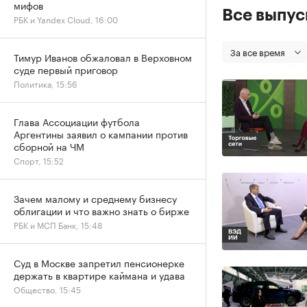
мифов
Все выпу
РБК и Yandex Cloud, 16:00
За все время
Тимур Иванов обжаловал в Верховном
суде первый приговор
Политика, 15:56
Глава Ассоциации футбола
Аргентины заявил о кампании против
сборной на ЧМ
Спорт, 15:52
Зачем малому и среднему бизнесу
облигации и что важно знать о бирже
РБК и МСП Банк, 15:48
Суд в Москве запретил пенсионерке
держать в квартире каймана и удава
Общество, 15:45