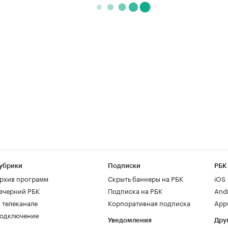
убрики
Подписки
РБК
рхив программ
Скрыть баннеры на РБК
iOS
ечерний РБК
Подписка на РБК
And
 телеканале
Корпоративная подписка
AppG
одключение
Уведомления
Дру