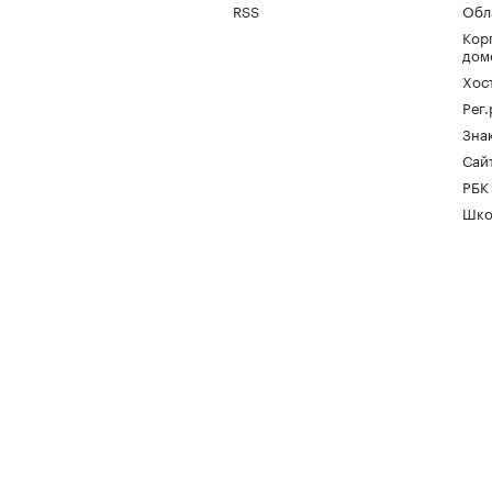
RSS
Обл
Кор
дом
Хос
Рег
Зна
Сайт
РБК
Шко