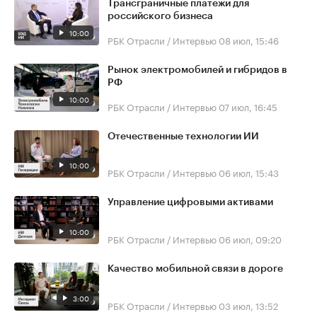
Трансграничные платежи для
российского бизнеса
10:00
РБК Отрасли / Интервью
08 июл, 15:46
Рынок электромобилей и гибридов в
РФ
10:00
РБК Отрасли / Интервью
07 июл, 16:45
Отечественные технологии ИИ
10:00
РБК Отрасли / Интервью
06 июл, 15:43
Управление цифровыми активами
10:00
РБК Отрасли / Интервью
06 июл, 09:20
Качество мобильной связи в дороге
3:00
РБК Отрасли / Интервью
03 июл, 13:52