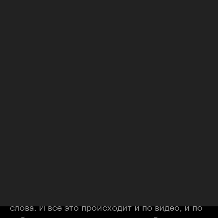
рекламу для себя, как для ИT-студии. Решили
собрать информацию, чтобы
проанализировать, какие видео и новости
попадают в тренды, в какое время все
публикуется, чтобы точечно разместить
рекламу.
Когда мы собрали достаточно большой
объем информации, мы начали
анализировать и поняли: вот он, наш продукт.
Нам нужно не размещать рекламу, а сделать
сервис, который помог бы анализировать, где
и когда правильно ее размещать. И из всего
того контента, который мы сегрегировали,
строится лента, где упоминаются те или иные
слова. И все это происходит и по видео, и по