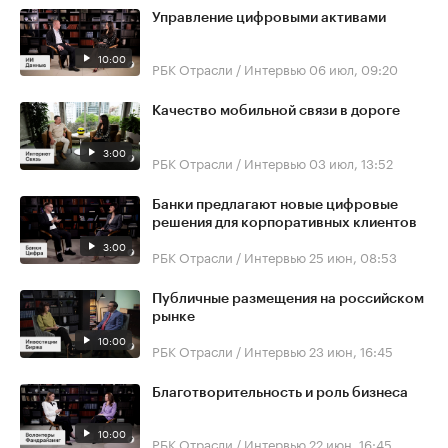
Управление цифровыми активами
10:00
РБК Отрасли / Интервью
06 июл, 09:20
Качество мобильной связи в дороге
3:00
РБК Отрасли / Интервью
03 июл, 13:52
Банки предлагают новые цифровые
решения для корпоративных клиентов
3:00
РБК Отрасли / Интервью
25 июн, 08:53
Публичные размещения на российском
рынке
10:00
РБК Отрасли / Интервью
23 июн, 16:45
Благотворительность и роль бизнеса
10:00
РБК Отрасли / Интервью
22 июн, 16:45