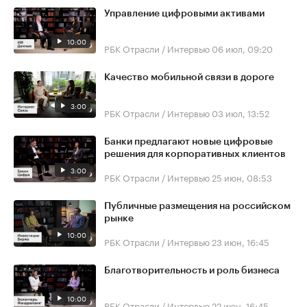
Управление цифровыми активами
10:00
РБК Отрасли / Интервью
06 июл, 09:20
Качество мобильной связи в дороге
3:00
РБК Отрасли / Интервью
03 июл, 13:52
Банки предлагают новые цифровые
решения для корпоративных клиентов
3:00
РБК Отрасли / Интервью
25 июн, 08:53
Публичные размещения на российском
рынке
10:00
РБК Отрасли / Интервью
23 июн, 16:45
Благотворительность и роль бизнеса
10:00
РБК Отрасли / Интервью
22 июн, 16:45