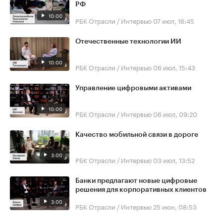
РФ
10:00
РБК Отрасли / Интервью
07 июл, 16:45
Отечественные технологии ИИ
10:00
РБК Отрасли / Интервью
06 июл, 15:43
Управление цифровыми активами
10:00
РБК Отрасли / Интервью
06 июл, 09:20
Качество мобильной связи в дороге
3:00
РБК Отрасли / Интервью
03 июл, 13:52
Банки предлагают новые цифровые
решения для корпоративных клиентов
3:00
РБК Отрасли / Интервью
25 июн, 08:53