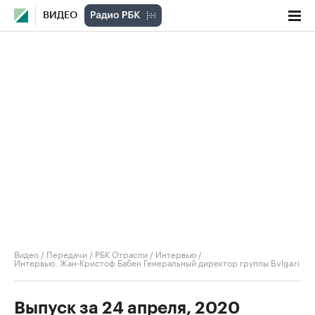
ВИДЕО
Видео
/
Передачи
/
РБК Отрасли / Интервью
/
Интервью. Жан-Кристоф Бабен Генеральный директор группы Bvlgari
Выпуск за 24 апреля, 2020