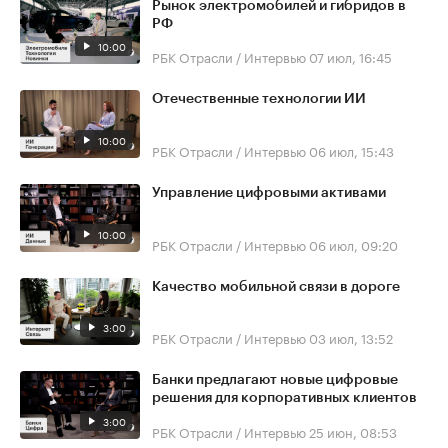
Рынок электромобилей и гибридов в
РФ
10:00
РБК Отрасли / Интервью
07 июл, 16:45
Отечественные технологии ИИ
10:00
РБК Отрасли / Интервью
06 июл, 15:43
Управление цифровыми активами
10:00
РБК Отрасли / Интервью
06 июл, 09:20
Качество мобильной связи в дороге
3:00
РБК Отрасли / Интервью
03 июл, 13:52
Банки предлагают новые цифровые
решения для корпоративных клиентов
3:00
РБК Отрасли / Интервью
25 июн, 08:53