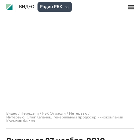
ВИДЕО
Видео
/
Передачи
/
РБК Отрасли / Интервью
/
Интервью. Олег Капанец, генеральный продюсер кинокомпании
Кремлин Филмз