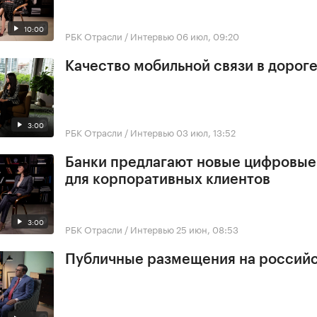
10:00
РБК Отрасли / Интервью
06 июл, 09:20
Качество мобильной связи в дорог
3:00
РБК Отрасли / Интервью
03 июл, 13:52
Банки предлагают новые цифровы
для корпоративных клиентов
3:00
РБК Отрасли / Интервью
25 июн, 08:53
Публичные размещения на россий