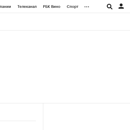
...
пании
Телеканал
РБК Вино
Спорт
ые проекты
Город
Стиль
Крипто
Спецпроекты СПб
логии и медиа
Финансы