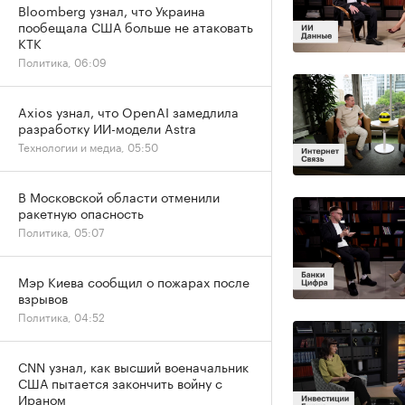
Bloomberg узнал, что Украина
пообещала США больше не атаковать
КТК
Политика, 06:09
Axios узнал, что OpenAI замедлила
разработку ИИ-модели Astra
Технологии и медиа, 05:50
В Московской области отменили
ракетную опасность
Политика, 05:07
Мэр Киева сообщил о пожарах после
взрывов
Политика, 04:52
CNN узнал, как высший военачальник
США пытается закончить войну с
Ираном