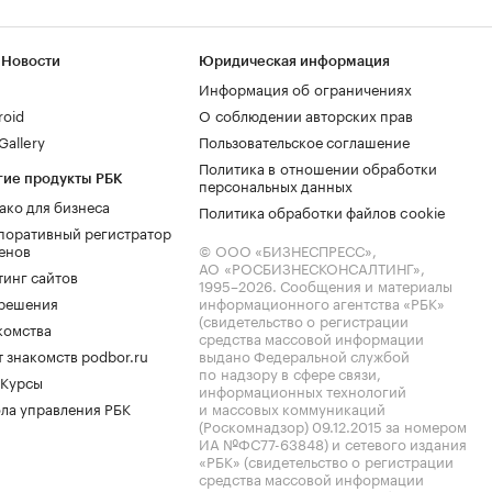
 Новости
Юридическая информация
Информация об ограничениях
roid
О соблюдении авторских прав
allery
Пользовательское соглашение
Политика в отношении обработки
гие продукты РБК
персональных данных
ако для бизнеса
Политика обработки файлов cookie
поративный регистратор
енов
© ООО «БИЗНЕСПРЕСС»,
АО «РОСБИЗНЕСКОНСАЛТИНГ»,
тинг сайтов
1995–2026
. Сообщения и материалы
.решения
информационного агентства «РБК»
(свидетельство о регистрации
комства
средства массовой информации
 знакомств podbor.ru
выдано Федеральной службой
по надзору в сфере связи,
 Курсы
информационных технологий
ла управления РБК
и массовых коммуникаций
(Роскомнадзор) 09.12.2015 за номером
ИА №ФС77-63848) и сетевого издания
«РБК» (свидетельство о регистрации
средства массовой информации