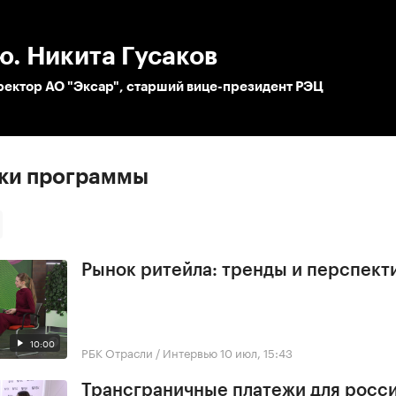
:00
/
00:00
. Никита Гусаков
ректор АО "Эксар", старший вице-президент РЭЦ
ски программы
Рынок ритейла: тренды и перспект
10:00
РБК Отрасли / Интервью
10 июл, 15:43
Трансграничные платежи для росс