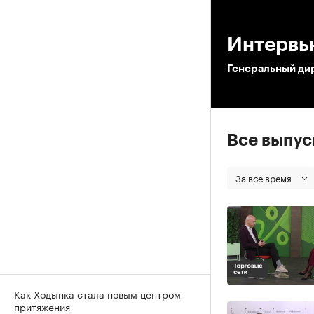
00
Интервью
Генеральный ди
Все выпу
За все время
Как Ходынка стала новым центром
притяжения