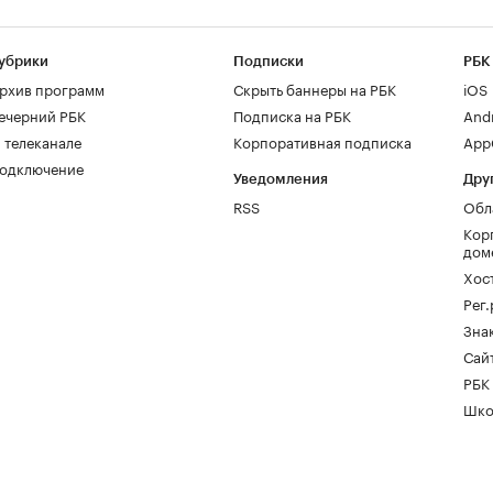
убрики
Подписки
РБК
рхив программ
Скрыть баннеры на РБК
iOS
ечерний РБК
Подписка на РБК
And
 телеканале
Корпоративная подписка
AppG
одключение
Уведомления
Дру
RSS
Обл
Кор
дом
Хос
Рег
Зна
Сайт
РБК
Шко