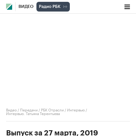
ВИДЕО
Видео
/
Передачи
/
РБК Отрасли / Интервью
/
Интервью. Татьяна Терентьева
Выпуск за 27 марта, 2019