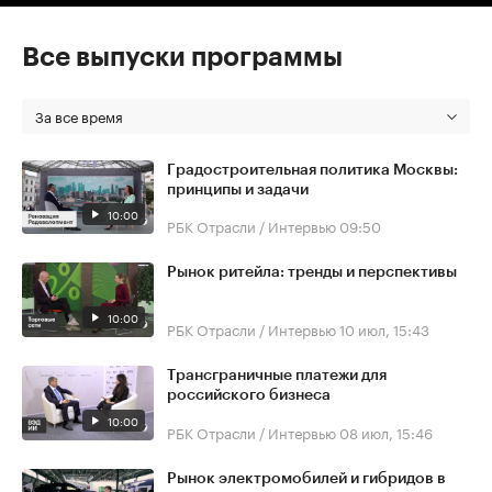
Все выпуски программы
За все время
Градостроительная политика Москвы:
принципы и задачи
10:00
РБК Отрасли / Интервью
09:50
Рынок ритейла: тренды и перспективы
10:00
РБК Отрасли / Интервью
10 июл, 15:43
Трансграничные платежи для
российского бизнеса
10:00
РБК Отрасли / Интервью
08 июл, 15:46
Рынок электромобилей и гибридов в