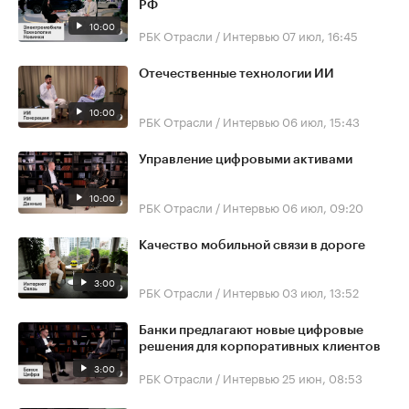
РФ
10:00
РБК Отрасли / Интервью
07 июл, 16:45
Отечественные технологии ИИ
10:00
РБК Отрасли / Интервью
06 июл, 15:43
Управление цифровыми активами
10:00
РБК Отрасли / Интервью
06 июл, 09:20
Качество мобильной связи в дороге
3:00
РБК Отрасли / Интервью
03 июл, 13:52
Банки предлагают новые цифровые
решения для корпоративных клиентов
3:00
РБК Отрасли / Интервью
25 июн, 08:53