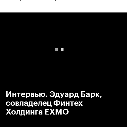
00:00
/
00:00
Интервью. Эдуард Барк,
совладелец Финтех
Холдинга EXMO