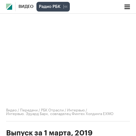
ВИДЕО
Видео
/
Передачи
/
РБК Отрасли / Интервью
/
Интервью. Эдуард Барк, совладелец Финтех Холдинга EXMO
Выпуск за 1 марта, 2019