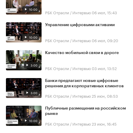
10:00
РБК Отрасли / Интервью
06 июл, 15:43
Управление цифровыми активами
10:00
РБК Отрасли / Интервью
06 июл, 09:20
Качество мобильной связи в дороге
3:00
РБК Отрасли / Интервью
03 июл, 13:52
Банки предлагают новые цифровые
решения для корпоративных клиентов
3:00
РБК Отрасли / Интервью
25 июн, 08:53
Публичные размещения на российском
рынке
10:00
РБК Отрасли / Интервью
23 июн, 16:45