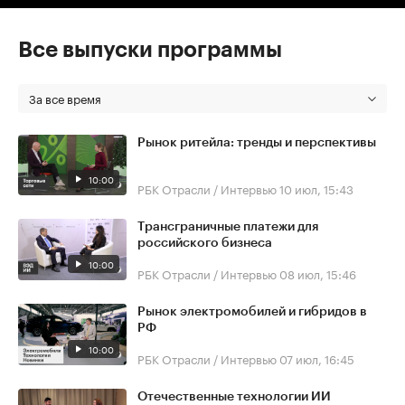
Все выпуски программы
За все время
Рынок ритейла: тренды и перспективы
10:00
РБК Отрасли / Интервью
10 июл, 15:43
Трансграничные платежи для
российского бизнеса
10:00
РБК Отрасли / Интервью
08 июл, 15:46
Рынок электромобилей и гибридов в
РФ
10:00
РБК Отрасли / Интервью
07 июл, 16:45
Отечественные технологии ИИ