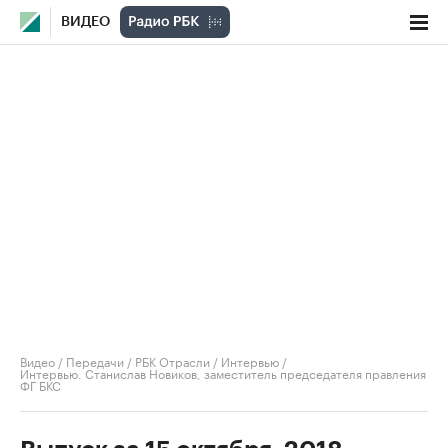
ВИДЕО
Видео
/
Передачи
/
РБК Отрасли / Интервью
/
Интервью. Станислав Новиков, заместитель председателя правления
ФГ БКС