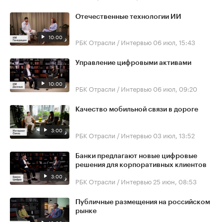
Отечественные технологии ИИ
10:00
РБК Отрасли / Интервью
06 июл, 15:43
Управление цифровыми активами
10:00
РБК Отрасли / Интервью
06 июл, 09:20
Качество мобильной связи в дороге
3:00
РБК Отрасли / Интервью
03 июл, 13:52
Банки предлагают новые цифровые
решения для корпоративных клиентов
3:00
РБК Отрасли / Интервью
25 июн, 08:53
Публичные размещения на российском
рынке