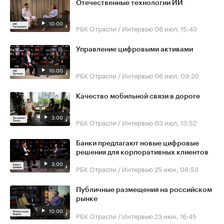
Отечественные технологии ИИ
10:00
РБК Отрасли / Интервью
06 июл, 15:43
Управление цифровыми активами
10:00
РБК Отрасли / Интервью
06 июл, 09:20
Качество мобильной связи в дороге
3:00
РБК Отрасли / Интервью
03 июл, 13:52
Банки предлагают новые цифровые
решения для корпоративных клиентов
3:00
РБК Отрасли / Интервью
25 июн, 08:53
Публичные размещения на российском
рынке
10:00
РБК Отрасли / Интервью
23 июн, 16:45