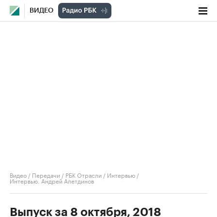
ВИДЕО
Видео
/
Передачи
/
РБК Отрасли / Интервью
/
Интервью. Андрей Алетдинов
Выпуск за 8 октября, 2018