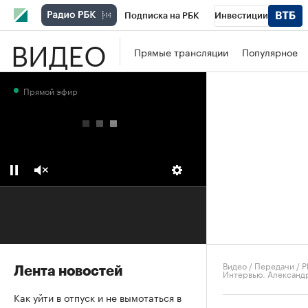
Подписка на РБК
Инвестиции
ВИДЕО
Школа управления РБК
РБК Образова
Прямые трансляции
Популярное
РБК Бизнес-среда
Дискуссионный клу
Прямой эфир
Конференции СПб
Спецпроекты
П
Рынок наличной валюты
Видео
/
Передачи
/
Р
Лента новостей
Интервью. Александр
Как уйти в отпуск и не вымотаться в