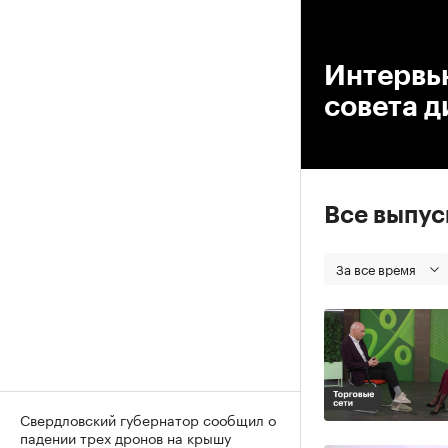
00
Интервью
совета д
Все выпу
За все время
Свердловский губернатор сообщил о
падении трех дронов на крышу