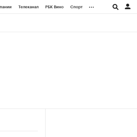
...
пании
Телеканал
РБК Вино
Спорт
ые проекты
Город
Стиль
Крипто
Спецпроекты СПб
логии и медиа
Финансы