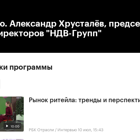
:00
/
00:00
. Александр Хрусталёв, предс
иректоров "НДВ-Групп"
ски программы
Рынок ритейла: тренды и перспект
10:00
РБК Отрасли / Интервью
10 июл, 15:43