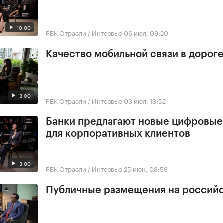
10:00
РБК Отрасли / Интервью
06 июл, 09:20
Качество мобильной связи в дорог
3:00
РБК Отрасли / Интервью
03 июл, 13:52
Банки предлагают новые цифровы
для корпоративных клиентов
3:00
РБК Отрасли / Интервью
25 июн, 08:53
Публичные размещения на россий