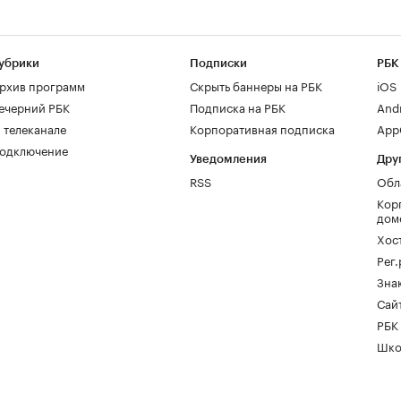
убрики
Подписки
РБК
рхив программ
Скрыть баннеры на РБК
iOS
ечерний РБК
Подписка на РБК
And
 телеканале
Корпоративная подписка
AppG
одключение
Уведомления
Дру
RSS
Обл
Кор
дом
Хос
Рег
Зна
Сайт
РБК
Шко