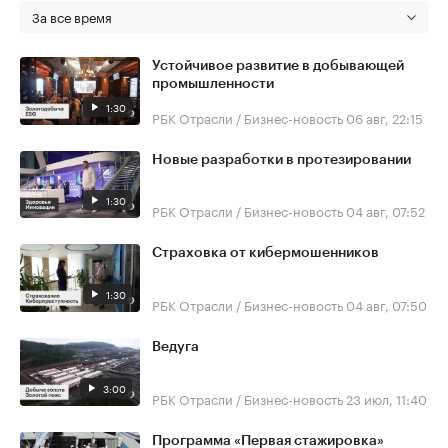
За все время
Устойчивое развитие в добывающей
промышленности
1:30
РБК Отрасли / Бизнес-новость
06 авг, 22:15
Новые разработки в протезировании
1:30
РБК Отрасли / Бизнес-новость
04 авг, 07:52
Страховка от кибермошенников
1:30
РБК Отрасли / Бизнес-новость
04 авг, 07:50
Ведуга
3:00
РБК Отрасли / Бизнес-новость
23 июл, 11:40
Программа «Первая стажировка»