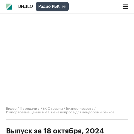
ВИДЕО
Видео
/
Передачи
/
РБК Отрасли / Бизнес-новость
/
Импортозамещение в ИТ: цена вопроса для вендоров и банков
Выпуск за 18 октября, 2024