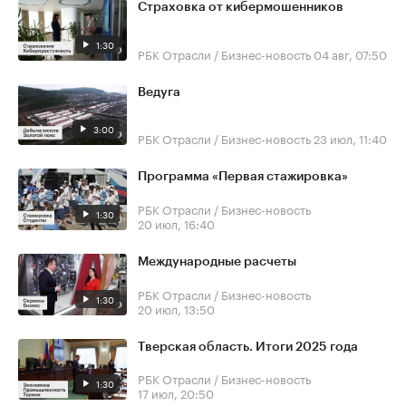
Страховка от кибермошенников
1:30
РБК Отрасли / Бизнес-новость
04 авг, 07:50
Ведуга
3:00
РБК Отрасли / Бизнес-новость
23 июл, 11:40
Программа «Первая стажировка»
РБК Отрасли / Бизнес-новость
1:30
20 июл, 16:40
Международные расчеты
РБК Отрасли / Бизнес-новость
1:30
20 июл, 13:50
Тверская область. Итоги 2025 года
РБК Отрасли / Бизнес-новость
1:30
17 июл, 20:50