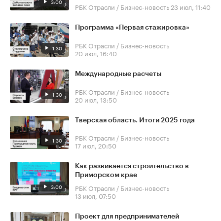
3:00
РБК Отрасли / Бизнес-новость
23 июл, 11:40
Программа «Первая стажировка»
РБК Отрасли / Бизнес-новость
1:30
20 июл, 16:40
Международные расчеты
РБК Отрасли / Бизнес-новость
1:30
20 июл, 13:50
Тверская область. Итоги 2025 года
РБК Отрасли / Бизнес-новость
1:30
17 июл, 20:50
Как развивается строительство в
Приморском крае
3:00
РБК Отрасли / Бизнес-новость
13 июл, 07:50
Проект для предпринимателей