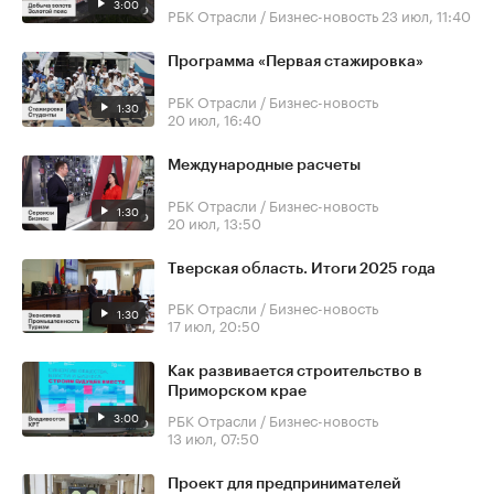
3:00
РБК Отрасли / Бизнес-новость
23 июл, 11:40
Программа «Первая стажировка»
РБК Отрасли / Бизнес-новость
1:30
20 июл, 16:40
Международные расчеты
РБК Отрасли / Бизнес-новость
1:30
20 июл, 13:50
Тверская область. Итоги 2025 года
РБК Отрасли / Бизнес-новость
1:30
17 июл, 20:50
Как развивается строительство в
Приморском крае
3:00
РБК Отрасли / Бизнес-новость
13 июл, 07:50
Проект для предпринимателей