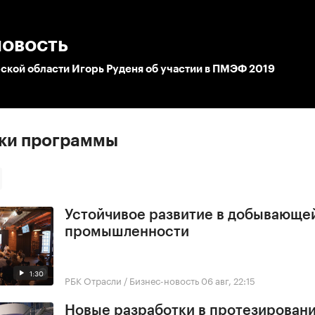
:00
/
00:00
новость
ской области Игорь Руденя об участии в ПМЭФ 2019
ски программы
Устойчивое развитие в добывающе
промышленности
1:30
РБК Отрасли / Бизнес-новость
06 авг, 22:15
Новые разработки в протезирован