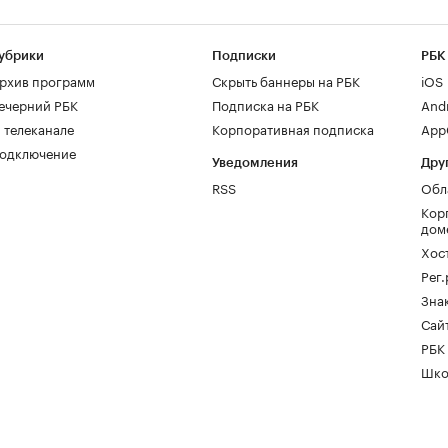
убрики
Подписки
РБК
рхив программ
Скрыть баннеры на РБК
iOS
ечерний РБК
Подписка на РБК
And
 телеканале
Корпоративная подписка
AppG
одключение
Уведомления
Дру
RSS
Обл
Кор
дом
Хос
Рег
Зна
Сайт
РБК
Шко