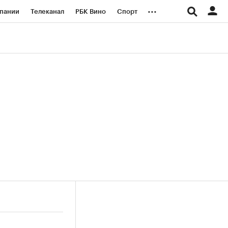
...
пании
Телеканал
РБК Вино
Спорт
ые проекты
Город
Стиль
Крипто
Спецпроекты СПб
логии и медиа
Финансы