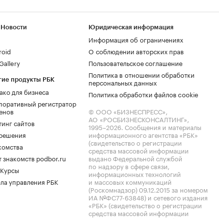
 Новости
Юридическая информация
Информация об ограничениях
roid
О соблюдении авторских прав
allery
Пользовательское соглашение
Политика в отношении обработки
гие продукты РБК
персональных данных
ако для бизнеса
Политика обработки файлов cookie
поративный регистратор
енов
© ООО «БИЗНЕСПРЕСС»,
АО «РОСБИЗНЕСКОНСАЛТИНГ»,
тинг сайтов
1995–2026
. Сообщения и материалы
.решения
информационного агентства «РБК»
(свидетельство о регистрации
комства
средства массовой информации
 знакомств podbor.ru
выдано Федеральной службой
по надзору в сфере связи,
 Курсы
информационных технологий
ла управления РБК
и массовых коммуникаций
(Роскомнадзор) 09.12.2015 за номером
ИА №ФС77-63848) и сетевого издания
«РБК» (свидетельство о регистрации
средства массовой информации