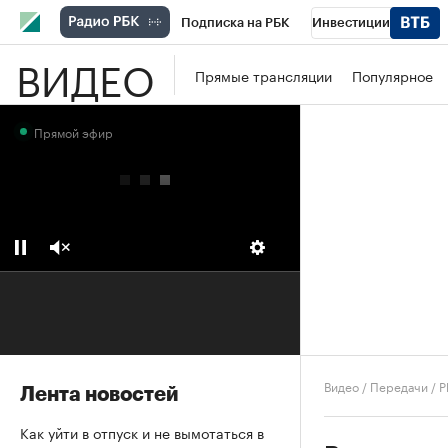
Подписка на РБК
Инвестиции
ВИДЕО
Школа управления РБК
РБК Образова
Прямые трансляции
Популярное
РБК Бизнес-среда
Дискуссионный клу
Прямой эфир
Конференции СПб
Спецпроекты
П
Рынок наличной валюты
Видео
/
Передачи
/
Р
Лента новостей
Как уйти в отпуск и не вымотаться в