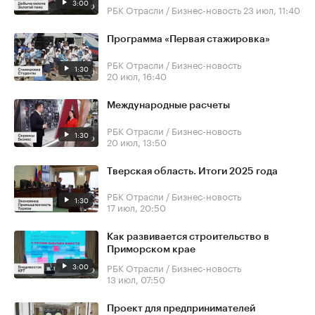
3:00
РБК Отрасли / Бизнес-новость
23 июл, 11:40
Программа «Первая стажировка»
РБК Отрасли / Бизнес-новость
1:30
20 июл, 16:40
Международные расчеты
РБК Отрасли / Бизнес-новость
1:30
20 июл, 13:50
Тверская область. Итоги 2025 года
РБК Отрасли / Бизнес-новость
1:30
17 июл, 20:50
Как развивается строительство в
Приморском крае
3:00
РБК Отрасли / Бизнес-новость
13 июл, 07:50
Проект для предпринимателей