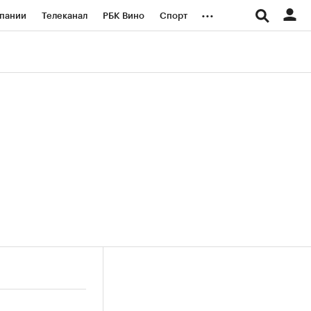
...
пании
Телеканал
РБК Вино
Спорт
ые проекты
Город
Стиль
Крипто
Спецпроекты СПб
логии и медиа
Финансы