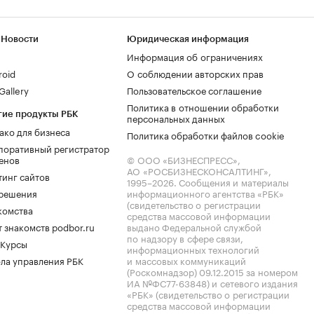
 Новости
Юридическая информация
Информация об ограничениях
roid
О соблюдении авторских прав
allery
Пользовательское соглашение
Политика в отношении обработки
гие продукты РБК
персональных данных
ако для бизнеса
Политика обработки файлов cookie
поративный регистратор
енов
© ООО «БИЗНЕСПРЕСС»,
АО «РОСБИЗНЕСКОНСАЛТИНГ»,
тинг сайтов
1995–2026
. Сообщения и материалы
.решения
информационного агентства «РБК»
(свидетельство о регистрации
комства
средства массовой информации
 знакомств podbor.ru
выдано Федеральной службой
по надзору в сфере связи,
 Курсы
информационных технологий
ла управления РБК
и массовых коммуникаций
(Роскомнадзор) 09.12.2015 за номером
ИА №ФС77-63848) и сетевого издания
«РБК» (свидетельство о регистрации
средства массовой информации