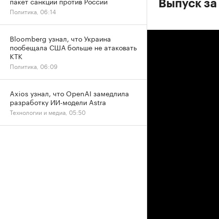
пакет санкций против России
Выпуск за 
Политика, 06:14
Bloomberg узнал, что Украина
пообещала США больше не атаковать
КТК
Политика, 06:09
Axios узнал, что OpenAI замедлила
разработку ИИ-модели Astra
Технологии и медиа, 05:50