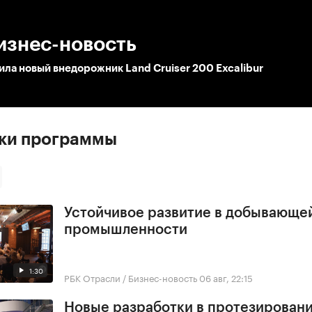
:00
/
00:00
изнес-новость
ила новый внедорожник Land Cruiser 200 Excalibur
ски программы
Устойчивое развитие в добывающе
промышленности
1:30
РБК Отрасли / Бизнес-новость
06 авг, 22:15
Новые разработки в протезирован