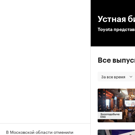
00
Устная б
Toyota представ
Все выпу
За все время
В Московской области отменили