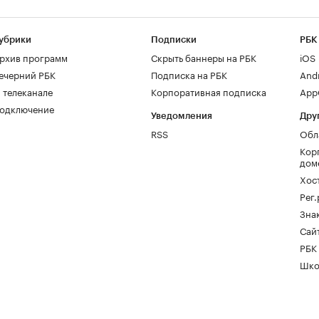
убрики
Подписки
РБК
рхив программ
Скрыть баннеры на РБК
iOS
ечерний РБК
Подписка на РБК
And
 телеканале
Корпоративная подписка
AppG
одключение
Уведомления
Дру
RSS
Обл
Кор
дом
Хос
Рег
Зна
Сайт
РБК
Шко