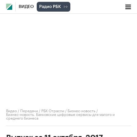
ВИДЕО
Видео
/
Передачи
/
РБК Отрасли / Бизнес-новость
/
Бизнес-новость. Банковские цифровые сервисы для малого и
среднего бизнеса