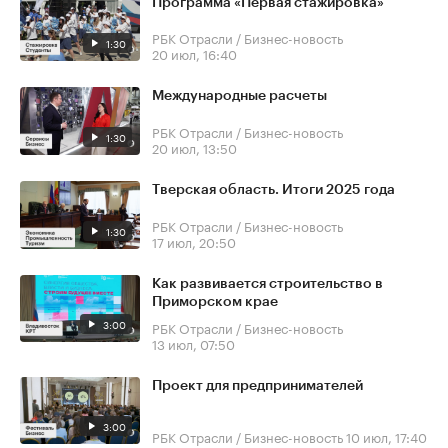
Программа «Первая стажировка»
РБК Отрасли / Бизнес-новость
1:30
20 июл, 16:40
Международные расчеты
РБК Отрасли / Бизнес-новость
1:30
20 июл, 13:50
Тверская область. Итоги 2025 года
РБК Отрасли / Бизнес-новость
1:30
17 июл, 20:50
Как развивается строительство в
Приморском крае
3:00
РБК Отрасли / Бизнес-новость
13 июл, 07:50
Проект для предпринимателей
3:00
РБК Отрасли / Бизнес-новость
10 июл, 17:40