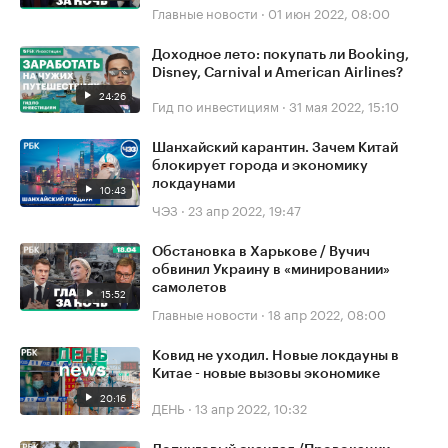
Главные новости
·
01 июн 2022, 08:00
Доходное лето: покупать ли Booking,
Disney, Carnival и American Airlines?
24:26
Гид по инвестициям
·
31 мая 2022, 15:10
Шанхайский карантин. Зачем Китай
блокирует города и экономику
локдаунами
10:43
ЧЭЗ
·
23 апр 2022, 19:47
Обстановка в Харькове / Вучич
обвинил Украину в «минировании»
самолетов
15:52
Главные новости
·
18 апр 2022, 08:00
Ковид не уходил. Новые локдауны в
Китае - новые вызовы экономике
20:16
ДЕНЬ
·
13 апр 2022, 10:32