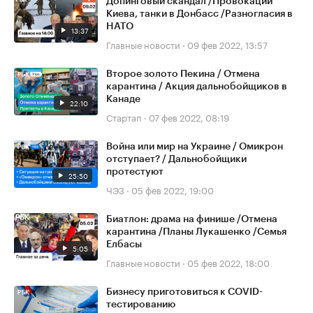
Допинговый скандал /Провокации
Киева, танки в Донбасс /Разногласия в
НАТО
13:37
Главные новости
·
09 фев 2022, 13:57
Второе золото Пекина / Отмена
карантина / Акция дальнобойщиков в
Канаде
22:10
Стартап
·
07 фев 2022, 08:19
Война или мир на Украине / Омикрон
отступает? / Дальнобойщики
протестуют
25:50
ЧЭЗ
·
05 фев 2022, 19:00
Биатлон: драма на финише /Отмена
карантина /Планы Лукашенко /Семья
Елбасы
5:05
Главные новости
·
05 фев 2022, 18:00
Бизнесу приготовиться к COVID-
тестированию