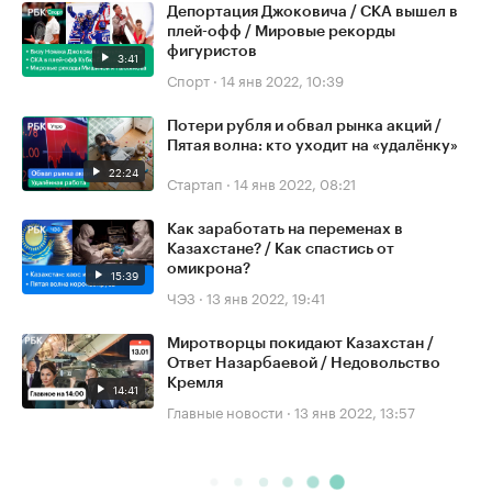
Депортация Джоковича / СКА вышел в
плей-офф / Мировые рекорды
фигуристов
3:41
Спорт
·
14 янв 2022, 10:39
Потери рубля и обвал рынка акций /
Пятая волна: кто уходит на «удалёнку»
22:24
Стартап
·
14 янв 2022, 08:21
Как заработать на переменах в
Казахстане? / Как спастись от
омикрона?
15:39
ЧЭЗ
·
13 янв 2022, 19:41
Миротворцы покидают Казахстан /
Ответ Назарбаевой / Недовольство
Кремля
14:41
Главные новости
·
13 янв 2022, 13:57