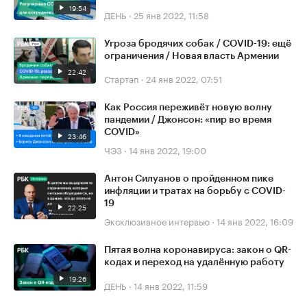
19:54
ДЕНЬ
·
25 янв 2022, 11:58
Угроза бродячих собак / COVID-19: ещё
ограничения / Новая власть Армении
22:42
Стартап
·
24 янв 2022, 07:51
Как Россия переживёт новую волну
пандемии / Джонсон: «пир во время
COVID»
23:46
ЧЭЗ
·
14 янв 2022, 19:00
Антон Силуанов о пройденном пике
инфляции и тратах на борьбу с COVID-
19
22:25
Эксклюзивное интервью
·
14 янв 2022, 16:09
Пятая волна коронавируса: закон о QR-
кодах и переход на удалённую работу
19:26
ДЕНЬ
·
14 янв 2022, 11:59