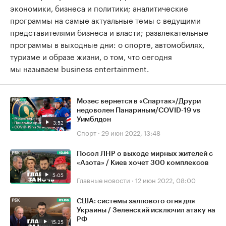
экономики, бизнеса и политики; аналитические
программы на самые актуальные темы с ведущими
представителями бизнеса и власти; развлекательные
программы в выходные дни: о спорте, автомобилях,
туризме и образе жизни, о том, что сегодня
мы называем business entertainment.
Мозес вернется в «Спартак»/Друри
недоволен Панариным/COVID-19 vs
Уимблдон
3:52
Спорт
·
29 июн 2022, 13:48
Посол ЛНР о выходе мирных жителей с
«Азота» / Киев хочет 300 комплексов
5:05
Главные новости
·
12 июн 2022, 08:00
США: системы залпового огня для
Украины / Зеленский исключил атаку на
РФ
15:25