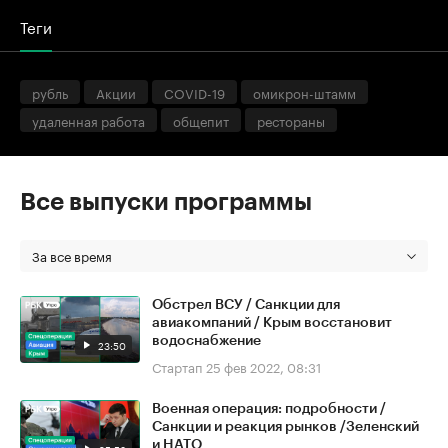
Теги
рубль
Акции
COVID-19
омикрон-штамм
удаленная работа
общепит
рестораны
Все выпуски программы
За все время
Обстрел ВСУ / Санкции для
авиакомпаний / Крым восстановит
водоснабжение
23:50
Стартап
25 фев 2022, 08:31
Военная операция: подробности /
Санкции и реакция рынков /Зеленский
и НАТО