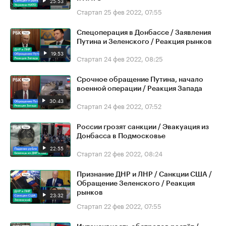
25:53
Стартап
25 фев 2022, 07:55
Спецоперация в Донбассе / Заявления
Путина и Зеленского / Реакция рынков
19:53
Стартап
24 фев 2022, 08:25
Срочное обращение Путина, начало
военной операции / Реакция Запада
30:43
Стартап
24 фев 2022, 07:52
России грозят санкции / Эвакуация из
Донбасса в Подмосковье
22:55
Стартап
22 фев 2022, 08:24
Признание ДНР и ЛНР / Санкции США /
Обращение Зеленского / Реакция
рынков
23:32
Стартап
22 фев 2022, 07:55