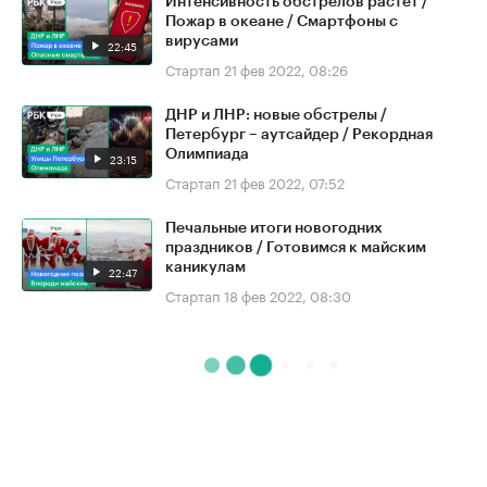
Интенсивность обстрелов растёт /
Пожар в океане / Смартфоны с
вирусами
22:45
Стартап
21 фев 2022, 08:26
ДНР и ЛНР: новые обстрелы /
Петербург – аутсайдер / Рекордная
Олимпиада
23:15
Стартап
21 фев 2022, 07:52
Печальные итоги новогодних
праздников / Готовимся к майским
каникулам
22:47
Стартап
18 фев 2022, 08:30