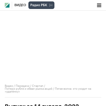
ВИДЕО
Видео
/
Передачи
/
Стартап
/
Потери рубля и обвал рынка акций / Пятая волна: кто уходит на
«удалёнку»