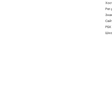
Хос
Рег
Зна
Сайт
РБК
Шко