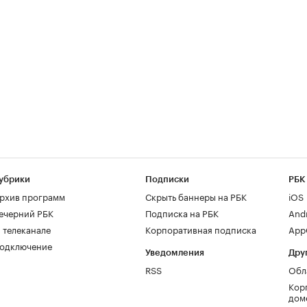
убрики
Подписки
РБК
рхив программ
Скрыть баннеры на РБК
iOS
ечерний РБК
Подписка на РБК
And
 телеканале
Корпоративная подписка
AppG
одключение
Уведомления
Дру
RSS
Обл
Кор
дом