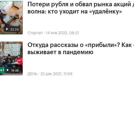
Потери рубля и обвал рынка акций 
волна: кто уходит на «удалёнку»
22:24
Стартап
·
14 янв 2022, 08:21
Откуда рассказы о «прибыли»? Как
выживает в пандемию
18:46
ДЕНЬ
·
22 дек 2021, 11:56