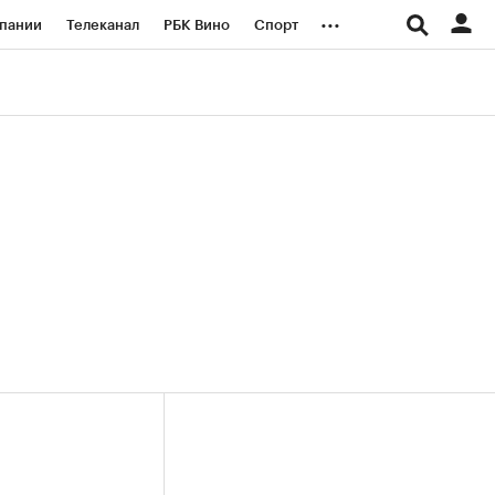
...
пании
Телеканал
РБК Вино
Спорт
ые проекты
Город
Стиль
Крипто
Спецпроекты СПб
логии и медиа
Финансы