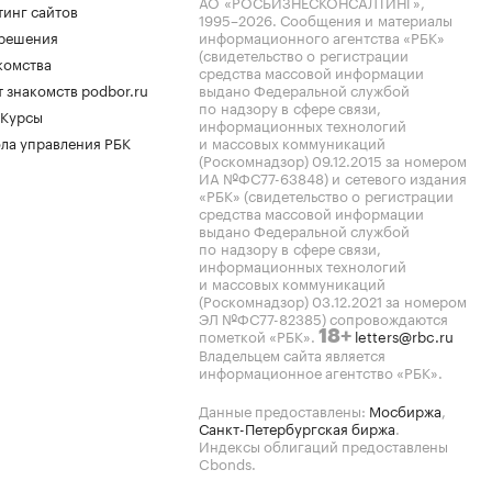
АО «РОСБИЗНЕСКОНСАЛТИНГ»,
тинг сайтов
1995–2026
. Сообщения и материалы
.решения
информационного агентства «РБК»
(свидетельство о регистрации
комства
средства массовой информации
 знакомств podbor.ru
выдано Федеральной службой
по надзору в сфере связи,
 Курсы
информационных технологий
ла управления РБК
и массовых коммуникаций
(Роскомнадзор) 09.12.2015 за номером
ИА №ФС77-63848) и сетевого издания
«РБК» (свидетельство о регистрации
средства массовой информации
выдано Федеральной службой
по надзору в сфере связи,
информационных технологий
и массовых коммуникаций
(Роскомнадзор) 03.12.2021 за номером
ЭЛ №ФС77-82385) сопровождаются
пометкой «РБК».
letters@rbc.ru
18+
Владельцем сайта является
информационное агентство «РБК».
Данные предоставлены:
Мосбиржа
,
Санкт-Петербургская биржа
.
Индексы облигаций предоставлены
Cbonds.