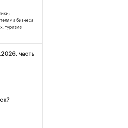
тики;
ителями бизнеса
х, туризме
.2026, часть
ек?