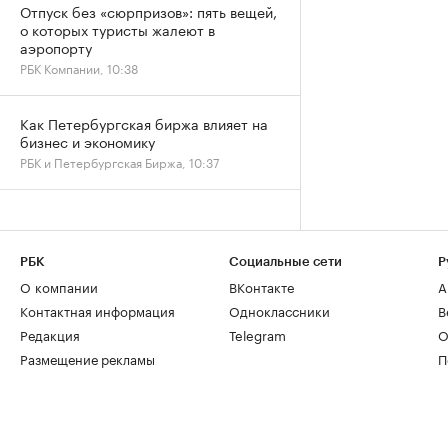
Отпуск без «сюрпризов»: пять вещей,
о которых туристы жалеют в
аэропорту
РБК Компании, 10:38
Как Петербургская биржа влияет на
бизнес и экономику
РБК и Петербургская Биржа, 10:37
РБК
Социальные сети
Р
О компании
ВКонтакте
А
Контактная информация
Одноклассники
В
Редакция
Telegram
О
Размещение рекламы
П