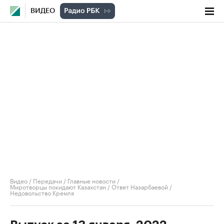
ВИДЕО
Видео
/
Передачи
/
Главные новости
/
Миротворцы покидают Казахстан / Ответ Назарбаевой /
Недовольство Кремля