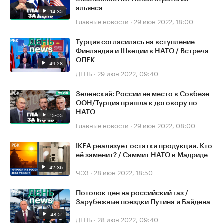
альянса
14:35
Главные новости
·
29 июн 2022, 18:00
Турция согласилась на вступление
Финляндии и Швеции в НАТО / Встреча
ОПЕК
49:28
ДЕНЬ
·
29 июн 2022, 09:40
Зеленский: России не место в Совбезе
ООН/Турция пришла к договору по
НАТО
15:05
Главные новости
·
29 июн 2022, 08:00
IKEA реализует остатки продукции. Кто
её заменит? / Саммит НАТО в Мадриде
42:36
ЧЭЗ
·
28 июн 2022, 18:50
Потолок цен на российский газ /
Зарубежные поездки Путина и Байдена
48:51
ДЕНЬ
·
28 июн 2022, 09:40