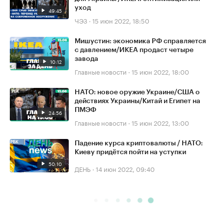
уход
49:45
ЧЭЗ
·
15 июн 2022, 18:50
Мишустин: экономика РФ справляется
с давлением/ИКЕА продаст четыре
завода
10:12
Главные новости
·
15 июн 2022, 18:00
НАТО: новое оружие Украине/США о
действиях Украины/Китай и Египет на
ПМЭФ
24:56
Главные новости
·
15 июн 2022, 13:00
Падение курса криптовалюты / НАТО:
Киеву придётся пойти на уступки
50:10
ДЕНЬ
·
14 июн 2022, 09:40