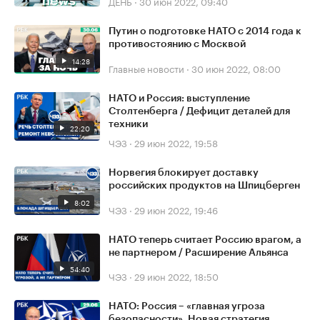
ДЕНЬ
·
30 июн 2022, 09:40
Путин о подготовке НАТО с 2014 года к
противостоянию с Москвой
14:28
Главные новости
·
30 июн 2022, 08:00
НАТО и Россия: выступление
Столтенберга / Дефицит деталей для
техники
22:20
ЧЭЗ
·
29 июн 2022, 19:58
Норвегия блокирует доставку
российских продуктов на Шпицберген
8:02
ЧЭЗ
·
29 июн 2022, 19:46
НАТО теперь считает Россию врагом, а
не партнером / Расширение Альянса
54:40
ЧЭЗ
·
29 июн 2022, 18:50
НАТО: Россия – «главная угроза
безопасности». Новая стратегия