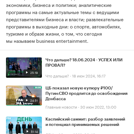
экономики, бизнеса и политики; аналитические
программы на самые актуальные темы с ведущими
представителями бизнеса и власти; развлекательные
программы в выходные дни: о спорте, автомобилях,
туризме и образе жизни, о том, что сегодня
мы называем business entertainment.
Что дальше? 18.06.2024 - УСПЕХ ИЛИ
ПРОВАЛ?
25:19
Что дальше?
·
18 июн 2024, 16:17
ЦБ показал новую купюру ₽100/
Путин:СВО продлится до освобождения
Донбасса
24:51
Главные новости
·
30 июн 2022, 13:00
Каспийский саммит: разбор заявлений
и потенциал принимаемых решений
51:14