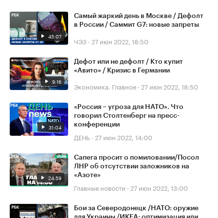
Самый жаркий день в Москве / Дефолт
в России / Саммит G7: новые запреты
45:07
ЧЭЗ
·
27 июн 2022, 18:50
Дефот или не дефолт / Кто купит
«Авито» / Кризис в Германии
9:16
Экономика. Главное
·
27 июн 2022, 18:50
«Россия – угроза для НАТО». Что
говорил Столтенберг на пресс-
конференции
31:04
ДЕНЬ
·
27 июн 2022, 14:00
Сапега просит о помиловании/Посол
ЛНР об отсутствии заложников на
«Азоте»
24:59
Главные новости
·
27 июн 2022, 13:00
Бои за Северодонецк /НАТО: оружие
для Украины /ИКЕА: оптимизация или