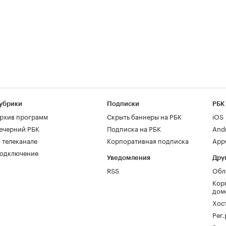
убрики
Подписки
РБК
рхив программ
Скрыть баннеры на РБК
iOS
ечерний РБК
Подписка на РБК
And
 телеканале
Корпоративная подписка
AppG
одключение
Уведомления
Дру
RSS
Обл
Кор
дом
Хос
Рег