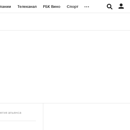
...
пании
Телеканал
РБК Вино
Спорт
ые проекты
Город
Стиль
Крипто
Спецпроекты СПб
логии и медиа
Финансы
егия альянса