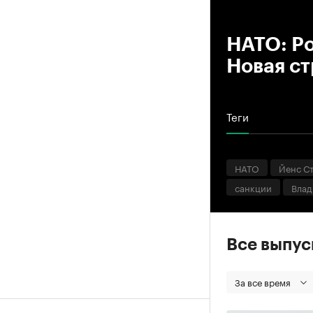
00
НАТО: Ро
Новая ст
Теги
НАТО
Йенс С
санкции
Влад
Все выпу
За все время