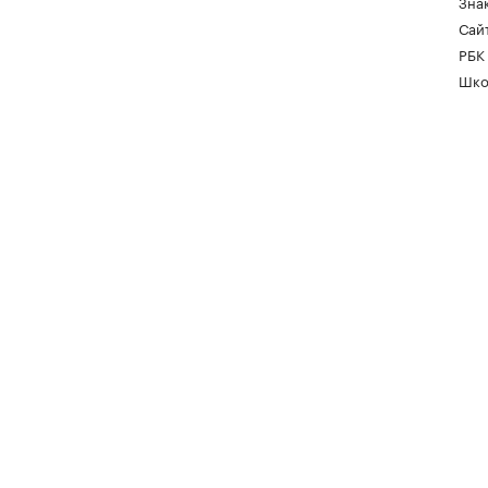
Зна
Сайт
РБК
Шко