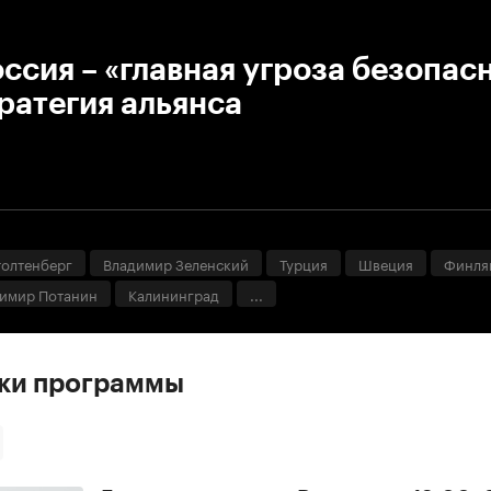
:00
/
00:00
ссия – «главная угроза безопас
ратегия альянса
толтенберг
Владимир Зеленский
Турция
Швеция
Финля
имир Потанин
Калининград
...
ски программы