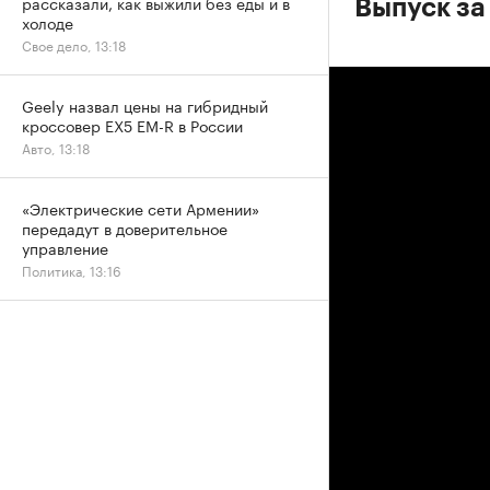
рассказали, как выжили без еды и в
Выпуск за
холоде
Свое дело, 13:18
Geely назвал цены на гибридный
кроссовер EX5 EM-R в России
Авто, 13:18
«Электрические сети Армении»
передадут в доверительное
управление
Политика, 13:16