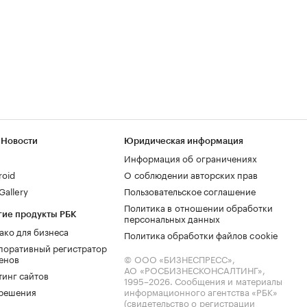
 Новости
Юридическая информация
Информация об ограничениях
roid
О соблюдении авторских прав
allery
Пользовательское соглашение
Политика в отношении обработки
гие продукты РБК
персональных данных
ако для бизнеса
Политика обработки файлов cookie
поративный регистратор
енов
© ООО «БИЗНЕСПРЕСС»,
АО «РОСБИЗНЕСКОНСАЛТИНГ»,
тинг сайтов
1995–2026
. Сообщения и материалы
.решения
информационного агентства «РБК»
(свидетельство о регистрации