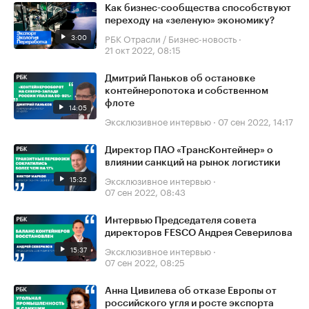
Как бизнес-сообщества способствуют
переходу на «зеленую» экономику?
3:00
РБК Отрасли / Бизнес-новость
·
21 окт 2022, 08:15
Дмитрий Паньков об остановке
контейнеропотока и собственном
флоте
14:05
Эксклюзивное интервью
·
07 сен 2022, 14:17
Директор ПАО «ТрансКонтейнер» о
влиянии санкций на рынок логистики
15:32
Эксклюзивное интервью
·
07 сен 2022, 08:43
Интервью Председателя совета
директоров FESCO Андрея Северилова
15:37
Эксклюзивное интервью
·
07 сен 2022, 08:25
Анна Цивилева об отказе Европы от
российского угля и росте экспорта