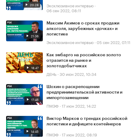
20:28
Эксклюзивное интервью
·
06 сен 2022, 08:11
Максим Акимов о сроках продажи
алкоголя, зарубежных «дочках» и
логистике
21:36
Эксклюзивное интервью
·
05 сен 2022, 07:11
Как эмбарго на российское золото
отразится на рынке и
золотодобытчиках
18:47
ДЕНЬ
·
30 июн 2022, 10:34
Шохин о раскрепощении
предпринимательской активности и
импортозамещении
17:45
ПМЭФ
·
17 июн 2022, 14:22
Виктор Марков о трендах российской
логистики и дефиците контейнеров
14:45
ПМЭФ
·
17 июн 2022, 08:19