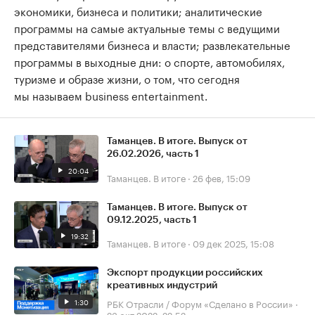
экономики, бизнеса и политики; аналитические
программы на самые актуальные темы с ведущими
представителями бизнеса и власти; развлекательные
программы в выходные дни: о спорте, автомобилях,
туризме и образе жизни, о том, что сегодня
мы называем business entertainment.
Таманцев. В итоге. Выпуск от
26.02.2026, часть 1
20:04
Таманцев. В итоге
·
26 фев, 15:09
Таманцев. В итоге. Выпуск от
09.12.2025, часть 1
19:32
Таманцев. В итоге
·
09 дек 2025, 15:08
Экспорт продукции российских
креативных индустрий
1:30
РБК Отрасли / Форум «Сделано в России»
·
23 окт 2022, 22:52