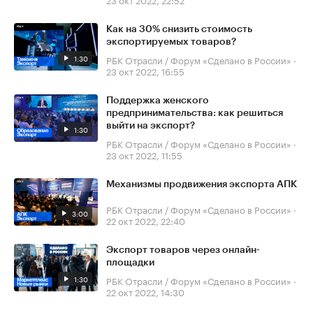
Как на 30% снизить стоимость
экспортируемых товаров?
1:30
РБК Отрасли / Форум «Сделано в России»
·
23 окт 2022, 16:55
Поддержка женского
предпринимательства: как решиться
выйти на экспорт?
1:30
РБК Отрасли / Форум «Сделано в России»
·
23 окт 2022, 11:55
Механизмы продвижения экспорта АПК
РБК Отрасли / Форум «Сделано в России»
·
3:00
22 окт 2022, 22:40
Экспорт товаров через онлайн-
площадки
1:30
РБК Отрасли / Форум «Сделано в России»
·
22 окт 2022, 14:30