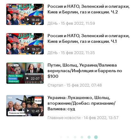
Россия и НАТО, Зеленский и олигархи,
Киев и Берлин, газ и санкции. Ч.2
18:49
ДЕНЬ
·
15 фев 2022, 11:59
Россия и НАТО, Зеленский и олигархи,
Киев и Берлин, газ и санкции. Ч.1
19:37
ДЕНЬ
·
15 фев 2022, 11:35
Путин, Шольц, Украина/Валиева
вернулась/Инфляция и баррель по
$100
22:07
Стартап
·
15 фев 2022, 07:48
Украина: Лукашенко, Шольц,
вторжение/Донбас: признание/
Валиева: суд
12:45
Главные новости
·
14 фев 2022, 13:57