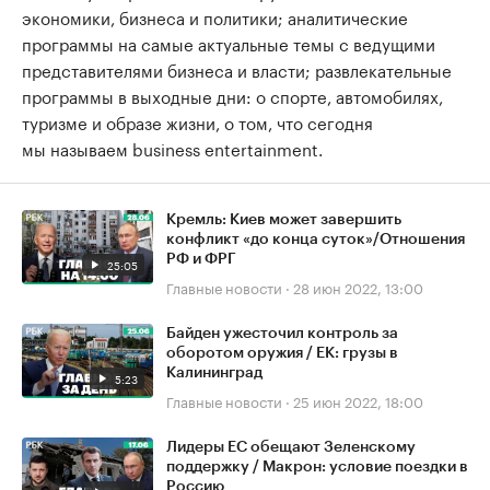
экономики, бизнеса и политики; аналитические
программы на самые актуальные темы с ведущими
представителями бизнеса и власти; развлекательные
программы в выходные дни: о спорте, автомобилях,
туризме и образе жизни, о том, что сегодня
мы называем business entertainment.
Кремль: Киев может завершить
конфликт «до конца суток»/Отношения
РФ и ФРГ
25:05
Главные новости
·
28 июн 2022, 13:00
Байден ужесточил контроль за
оборотом оружия / ЕК: грузы в
Калининград
5:23
Главные новости
·
25 июн 2022, 18:00
Лидеры ЕС обещают Зеленскому
поддержку / Макрон: условие поездки в
Россию