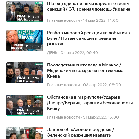
Шольц: единственный вариант отмены
санкций / G7: военная помощь Украине
4:36
Главные новости
·
14 мая 2022, 14:00
Разбор мировой реакции на события в
Буче / Новые санкции и реакция
рынков
50:35
ДЕНЬ
·
04 апр 2022, 09:40
Последствия снегопада в Москве /
Мединский не разделяет оптимизма
Киева
5:50
Главные новости
·
03 апр 2022, 08:00
Обстановка в Мариуполе/Удары в
Днепре/Берлин, гарантии безопасности
Киеву
10:01
Главные новости
·
31 мар 2022, 15:00
Лавров об «Азове» в роддоме /
Зеленский разрешил изымать