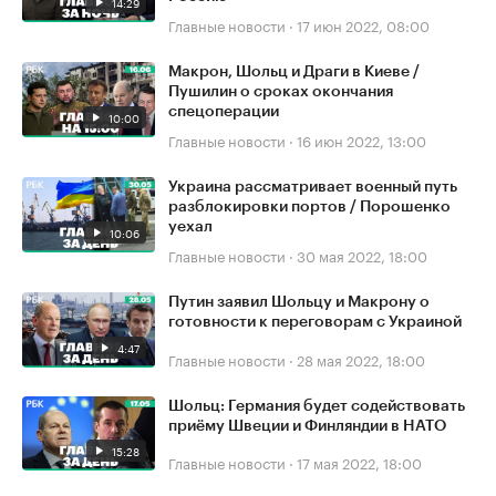
14:29
Главные новости
·
17 июн 2022, 08:00
Макрон, Шольц и Драги в Киеве /
Пушилин о сроках окончания
спецоперации
10:00
Главные новости
·
16 июн 2022, 13:00
Украина рассматривает военный путь
разблокировки портов / Порошенко
уехал
10:06
Главные новости
·
30 мая 2022, 18:00
Путин заявил Шольцу и Макрону о
готовности к переговорам с Украиной
4:47
Главные новости
·
28 мая 2022, 18:00
Шольц: Германия будет содействовать
приёму Швеции и Финляндии в НАТО
15:28
Главные новости
·
17 мая 2022, 18:00