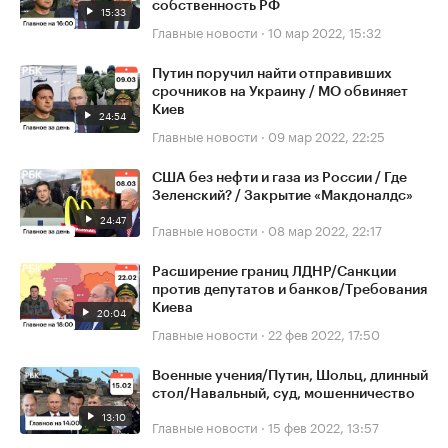
собственность РФ
15:33
Главные новости
·
10 мар 2022, 15:32
Путин поручил найти отправивших
срочников на Украину / МО обвиняет
Киев
24:54
Главные новости
·
09 мар 2022, 22:25
США без нефти и газа из России / Где
Зеленский? / Закрытие «Макдоналдс»
24:47
Главные новости
·
08 мар 2022, 22:17
Расширение границ ЛДНР/Санкции
против депутатов и банков/Требования
Киева
20:04
Главные новости
·
22 фев 2022, 17:50
Военные учения/Путин, Шольц, длинный
стол/Навальный, суд, мошенничество
13:10
Главные новости
·
15 фев 2022, 13:57